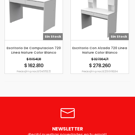
Sin Stock
Sin Stock
Escritorio De Computacion 720
Escritorio Con Alzada 720 Linea
Linea Nature Color Blanco
Nature Color Blanco
Mosconi
$ 191.541,18
$ 327.364,71
$ 162.810
$ 278.260
Precio s/imp. nac. $ 134.553,72
Precio s/imp. nac. $ 229.966,94
NEWSLETTER
¡Recibí nuestras novedades en tu email!.