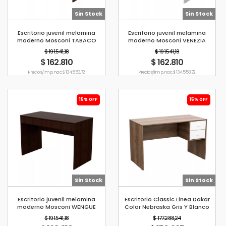
Sin Stock
Sin Stock
Escritorio juvenil melamina
Escritorio juvenil melamina
moderno Mosconi TABACO
moderno Mosconi VENEZIA
$ 191.541,18
$ 191.541,18
$ 162.810
$ 162.810
Precio s/imp. nac. $ 134.553,72
Precio s/imp. nac. $ 134.553,72
15% OFF
15% OFF
Sin Stock
Sin Stock
Escritorio juvenil melamina
Escritorio Classic Linea Dakar
moderno Mosconi WENGUE
Color Nebraska Gris Y Blanco
Mosconi
$ 191.541,18
$ 177.288,24