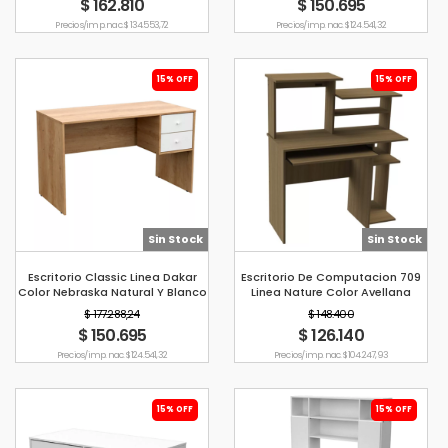
$ 162.810
$ 150.695
Precio s/imp. nac. $ 134.553,72
Precio s/imp. nac. $ 124.541,32
15% OFF
15% OFF
Sin Stock
Sin Stock
Escritorio Classic Linea Dakar
Escritorio De Computacion 709
Color Nebraska Natural Y Blanco
Linea Nature Color Avellana
Mosconi
Mosconi
$ 177.288,24
$ 148.400
$ 150.695
$ 126.140
Precio s/imp. nac. $ 124.541,32
Precio s/imp. nac. $ 104.247,93
15% OFF
15% OFF