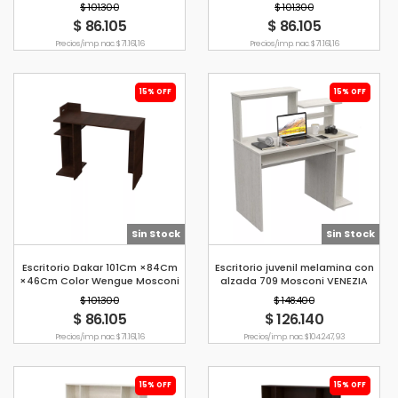
$ 101.300
$ 101.300
$ 86.105
$ 86.105
Precio s/imp. nac. $ 71.161,16
Precio s/imp. nac. $ 71.161,16
15% OFF
15% OFF
Sin Stock
Sin Stock
Escritorio Dakar 101Cm ×84Cm
Escritorio juvenil melamina con
×46Cm Color Wengue Mosconi
alzada 709 Mosconi VENEZIA
$ 101.300
$ 148.400
$ 86.105
$ 126.140
Precio s/imp. nac. $ 71.161,16
Precio s/imp. nac. $ 104.247,93
15% OFF
15% OFF