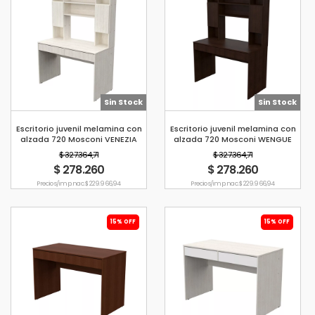
Sin Stock
Sin Stock
Escritorio juvenil melamina con
Escritorio juvenil melamina con
alzada 720 Mosconi VENEZIA
alzada 720 Mosconi WENGUE
$ 327.364,71
$ 327.364,71
$ 278.260
$ 278.260
Precio s/imp. nac. $ 229.966,94
Precio s/imp. nac. $ 229.966,94
15% OFF
15% OFF