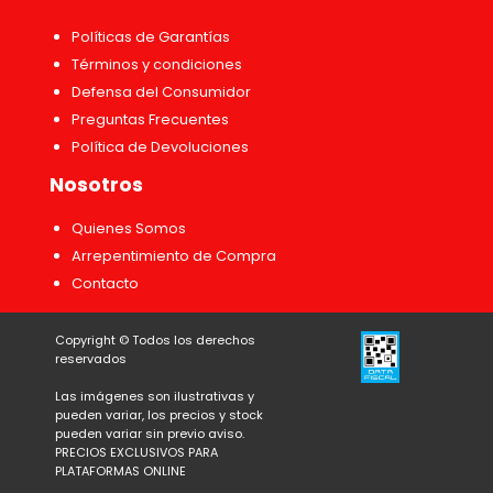
Políticas de Garantías
Términos y condiciones
Defensa del Consumidor
Preguntas Frecuentes
Política de Devoluciones
Nosotros
Quienes Somos
Arrepentimiento de Compra
Contacto
Copyright ©
Todos los derechos
reservados
Las imágenes son ilustrativas y
pueden variar, los precios y stock
pueden variar sin previo aviso.
PRECIOS EXCLUSIVOS PARA
PLATAFORMAS ONLINE