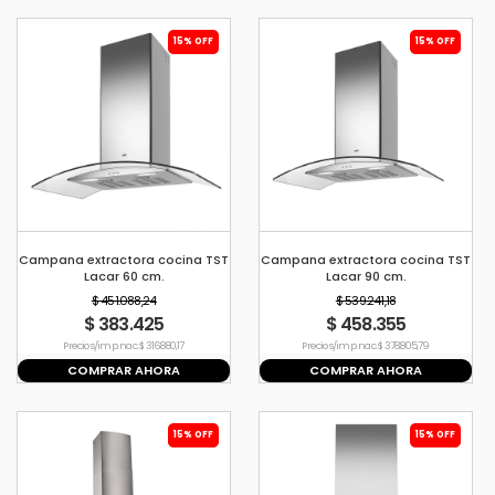
15% OFF
15% OFF
Campana extractora cocina TST
Campana extractora cocina TST
Lacar 60 cm.
Lacar 90 cm.
$ 451.088,24
$ 539.241,18
$ 383.425
$ 458.355
Precio s/imp. nac. $ 316.880,17
Precio s/imp. nac. $ 378.805,79
COMPRAR AHORA
COMPRAR AHORA
15% OFF
15% OFF