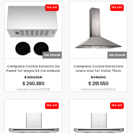
15% OFF
15% OFF
Sin Stock
Sin Stock
Campana Cocina Extractor De
Campana Cocina Extractora
Pared Tst Wayra 53 Cm Embutir
Acero Inox Tst Traful 75cm
+ Filtros
C/motor
$ 306.329,41
$ 343.000
$ 260.380
$ 291.550
Precio s/imp. nac. $ 215.190,08
Precio s/imp. nac. $ 240.950,41
15% OFF
15% OFF