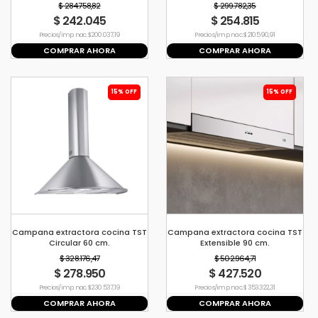
$ 284.758,82
$ 299.782,35
$ 242.045
$ 254.815
Precio s/imp. nac. $ 200.037,19
Precio s/imp. nac. $ 210.590,91
COMPRAR AHORA
COMPRAR AHORA
15% OFF
15% OFF
Campana extractora cocina TST
Campana extractora cocina TST
Circular 60 cm.
Extensible 90 cm.
$ 328.176,47
$ 502.964,71
$ 278.950
$ 427.520
Precio s/imp. nac. $ 230.537,19
Precio s/imp. nac. $ 353.322,31
COMPRAR AHORA
COMPRAR AHORA