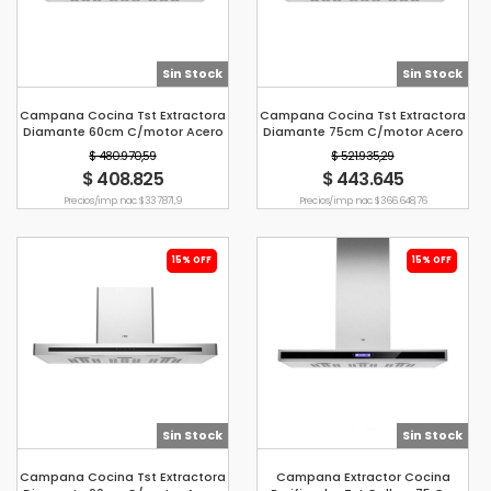
Sin Stock
Sin Stock
Campana Cocina Tst Extractora
Campana Cocina Tst Extractora
Diamante 60cm C/motor Acero
Diamante 75cm C/motor Acero
$ 480.970,59
$ 521.935,29
$ 408.825
$ 443.645
Precio s/imp. nac. $ 337.871,9
Precio s/imp. nac. $ 366.648,76
15% OFF
15% OFF
Sin Stock
Sin Stock
Campana Cocina Tst Extractora
Campana Extractor Cocina