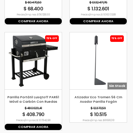
$ 80.470,59
$ 1.332.471,76
$ 68.400
$ 1.132.601
Precio s/imp. nac. $ 56.528,93
Precio s/imp. nac. $ 936.033,88
COMPRAR AHORA
COMPRAR AHORA
15% OFF
15% OFF
Sin Stock
Parrilla Portátil Lusqtoff PAR61
Atizador Eco Tromen 56 Cm
Móvil a Carbón Con Ruedas
Asador Parrilla Fogón
$ 480.929,41
$ 12.370,59
$ 408.790
$ 10.515
Precio s/imp. nac. $ 337.842,98
Precio s/imp. nac. $ 8690,08
COMPRAR AHORA