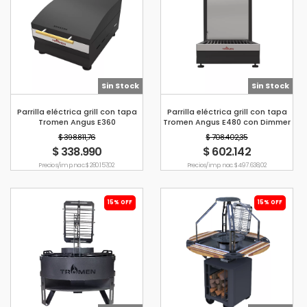
Sin Stock
Sin Stock
Parrilla eléctrica grill con tapa
Parrilla eléctrica grill con tapa
Tromen Angus E360
Tromen Angus E480 con Dimmer
$ 398.811,76
$ 708.402,35
$ 338.990
$ 602.142
Precio s/imp. nac. $ 280.157,02
Precio s/imp. nac. $ 497.638,02
15% OFF
15% OFF