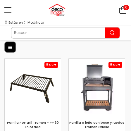
0
Modificar
Estás en
(
)
15% OFF
15% OFF
Parrilla Portatil Tromen - PP 60
Parrilla a leña con base y ruedas
Enlozada
Tromen Criolla