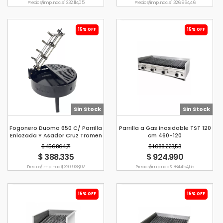
Precio s/imp. nac. $ 1.232.114,05
Precio s/imp. nac. $ 1.326.964,46
15% OFF
15% OFF
Sin Stock
Sin Stock
Fogonero Duomo 650 C/ Parrilla
Parrilla a Gas Inoxidable TST 120
Enlozada Y Asador Cruz Tromen
cm 460-120
Negro
$ 456.864,71
$ 1.088.223,53
$ 388.335
$ 924.990
Precio s/imp. nac. $ 320.938,02
Precio s/imp. nac. $ 764.454,55
15% OFF
15% OFF