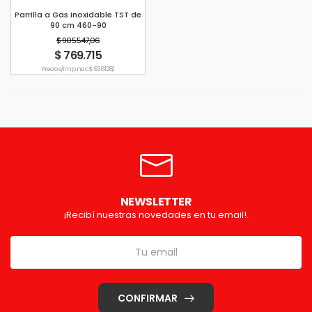
Parrilla a Gas Inoxidable TST de
90 cm 460-90
$ 905.547,06
$ 769.715
Precio s/imp. nac. $ 636.128,1
NEWSLETTER
¡Recibí nuestras novedades en tu email!.
CONFIRMAR