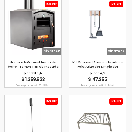
15% OFF
15% OFF
Sin Stock
Sin Stock
Horno a leña simil horno de
Kit Gourmet Tromen Asador -
barro Tromen TRH de mesada
Pala Atizador Limpiador
$ 1.599.909,41
$ 55.594,12
$ 1.359.923
$ 47.255
Precio s/imp. nac. $ 1.123.903,31
Precio s/imp. nac. $ 39.053,72
15% OFF
15% OFF