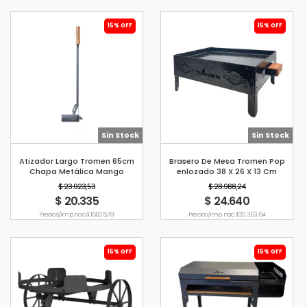
15% OFF
15% OFF
Sin Stock
Sin Stock
Atizador Largo Tromen 65cm
Brasero De Mesa Tromen Pop
Chapa Metálica Mango
enlozado 38 X 26 X 13 Cm
Ergonómico
$ 23.923,53
$ 28.988,24
$ 20.335
$ 24.640
Precio s/imp. nac. $ 16.805,79
Precio s/imp. nac. $ 20.363,64
15% OFF
15% OFF