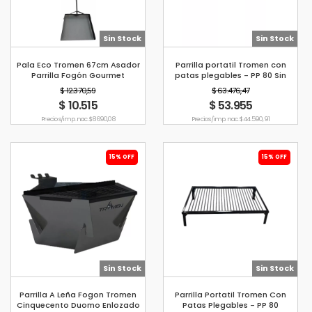
Sin Stock
Sin Stock
Pala Eco Tromen 67cm Asador
Parrilla portatil Tromen con
Parrilla Fogón Gourmet
patas plegables - PP 80 Sin
Enlozar
$ 12.370,59
$ 63.476,47
$ 10.515
$ 53.955
Precio s/imp. nac. $ 8690,08
Precio s/imp. nac. $ 44.590,91
15% OFF
15% OFF
Sin Stock
Sin Stock
Parrilla A Leña Fogon Tromen
Parrilla Portatil Tromen Con
Cinquecento Duomo Enlozado
Patas Plegables - PP 80