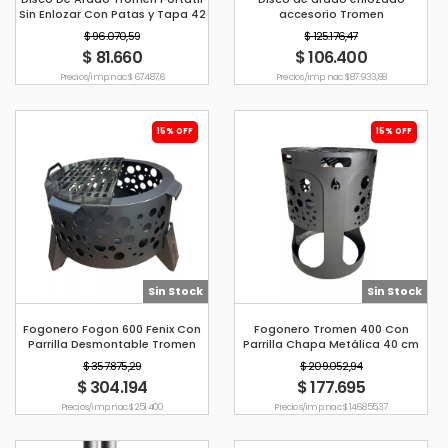
Sin Enlozar Con Patas y Tapa 42
accesorio Tromen
cm
$ 96.070,59
$ 125.176,47
$ 81.660
$ 106.400
Precio s/imp. nac. $ 67.487,6
Precio s/imp. nac. $ 87.933,88
15% OFF
15% OFF
Sin Stock
Sin Stock
Fogonero Fogon 600 Fenix Con
Fogonero Tromen 400 Con
Parrilla Desmontable Tromen
Parrilla Chapa Metálica 40 cm
$ 357.875,29
$ 209.052,94
$ 304.194
$ 177.695
Precio s/imp. nac. $ 251.400
Precio s/imp. nac. $ 146.855,37