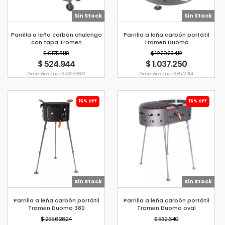
Sin Stock
Sin Stock
Parrilla a leña carbón chulengo
Parrilla a leña carbón portátil
con tapa Tromen
Tromen Duomo
$ 617.581,18
$ 1.220.294,12
$ 524.944
$ 1.037.250
Precio s/imp. nac. $ 433.838,02
Precio s/imp. nac. $ 857.231,4
15% OFF
15% OFF
Sin Stock
Sin Stock
Parrilla a leña carbón portátil
Parrilla a leña carbón portátil
Tromen Duomo 380
Tromen Duomo oval
$ 255.628,24
$ 532.640