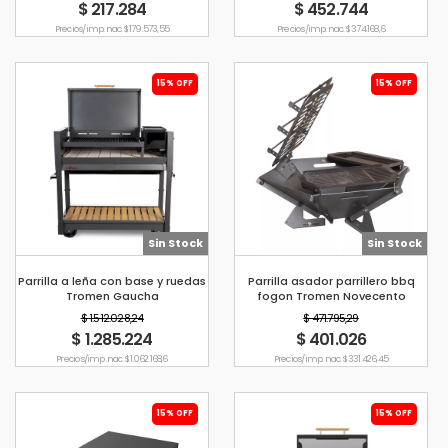
$ 217.284
$ 452.744
Precio s/imp. nac. $ 179.573,55
Precio s/imp. nac. $ 374.168,6
15% OFF
15% OFF
Sin Stock
Sin Stock
Parrilla a leña con base y ruedas
Parrilla asador parrillero bbq
Tromen Gaucha
fogon Tromen Novecento
$ 1.512.028,24
$ 471.795,29
$ 1.285.224
$ 401.026
Precio s/imp. nac. $ 1.062.168,6
Precio s/imp. nac. $ 331.426,45
15% OFF
15% OFF