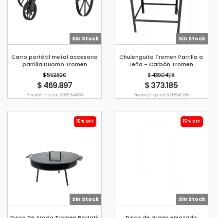
Sin Stock
Sin Stock
Carro portátil metal accesorio
Chulenguito Tromen Parrilla a
parrilla Duomo Tromen
Leña - Carbón Tromen
$ 552.820
$ 439.041,18
$ 469.897
$ 373.185
Precio s/imp. nac. $ 388.344,63
Precio s/imp. nac. $ 308.417,36
15% OFF
15% OFF
Sin Stock
Sin Stock
Disco De Arado Tromen Portatil
Disco de arado enlozado