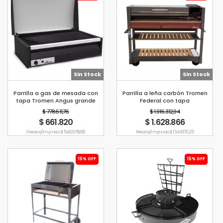
Sin Stock
Sin Stock
Parrilla a gas de mesada con
Parrilla a leña carbón Tromen
tapa Tromen Angus grande
Federal con tapa
$ 778.611,76
$ 1.916.312,94
$ 661.820
$ 1.628.866
Precio s/imp. nac. $ 546.958,68
Precio s/imp. nac. $ 1.346.170,25
15% OFF
15% OFF