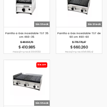
Sin Stock
Sin Stock
Parrilla a Gas inoxidable TST 35
Parrilla a Gas Inoxidable TST de
cm 460-35
60 cm 460-60
$ 483.511,76
$ 776.776,47
$ 410.985
$ 660.260
Precio s/imp. nac. $ 339.657,02
Precio s/imp. nac. $ 545.669,42
15% OFF
Sin Stock