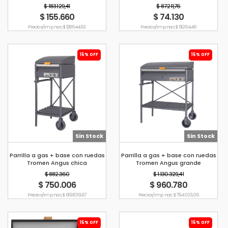
Enlozada
$ 183.129,41
$ 87.211,76
$ 155.660
$ 74.130
Precio s/imp. nac. $ 128.644,63
Precio s/imp. nac. $ 61.264,46
15% OFF
15% OFF
Sin Stock
Sin Stock
Parrilla a gas + base con ruedas
Parrilla a gas + base con ruedas
Tromen Angus chica
Tromen Angus grande
$ 882.360
$ 1.130.329,41
$ 750.006
$ 960.780
Precio s/imp. nac. $ 619.839,67
Precio s/imp. nac. $ 794.033,06
15% OFF
15% OFF