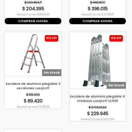
4.70m 150kg
$ 240.464,71
$ 465.900
$ 204.395
$ 396.015
Precio s/imp. nac. $ 168.921,49
Precio s/imp. nac. $ 327.285,12
COMPRAR AHORA
COMPRAR AHORA
15% OFF
15% OFF
Sin Stock
Escalera de aluminio plegable 3
Sin Stock
escalones Lusqtoff
$ 105.200
Escalera de aluminio plegable 4
$ 89.420
módulos Lusqtoff LE400
Precio s/imp. nac. $ 73.900,83
$ 270.523,53
$ 229.945
Precio s/imp. nac. $ 190.037,19