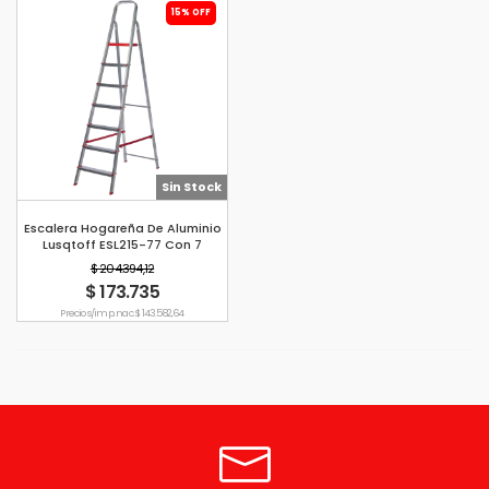
15% OFF
Sin Stock
Escalera Hogareña De Aluminio
Lusqtoff ESL215-77 Con 7
Escalones
$ 204.394,12
$ 173.735
Precio s/imp. nac. $ 143.582,64