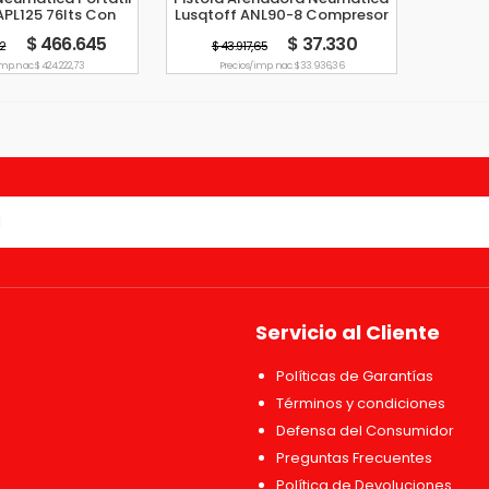
APL125 76lts Con
Lusqtoff ANL90-8 Compresor
s Y Boquilla
700cc 90psi
$ 466.645
$ 37.330
12
$ 43.917,65
imp. nac. $ 424.222,73
Precio s/imp. nac. $ 33.936,36
Servicio al Cliente
Políticas de Garantías
Términos y condiciones
Defensa del Consumidor
Preguntas Frecuentes
Política de Devoluciones