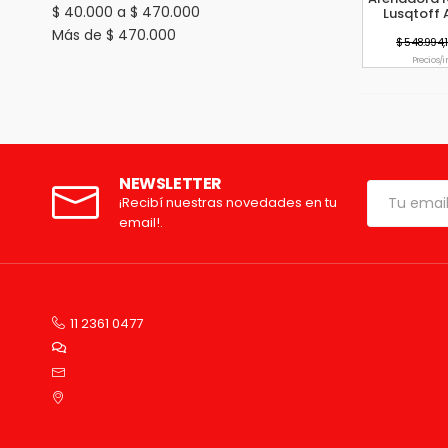
$ 40.000 a $ 470.000
Lusqtoff 
Rueda
Más de $ 470.000
$ 548.994,
Precio s/
NEWSLETTER
¡Recibí nuestras novedades en tu
email!.
11 2361 0477