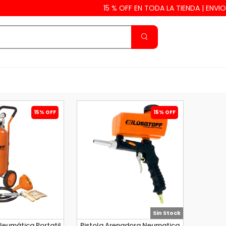
15 % OFF EN TODA LA TIENDA | ENVIOS 
15% OFF
15% OFF
Sin Stock
eumática Portatil
Pistola Arenadora Neumatica