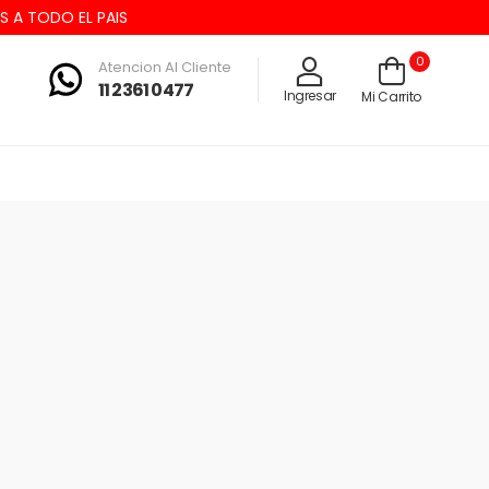
A TODO EL PAIS
0
Atencion Al Cliente
11 2361 0477
Ingresar
Mi Carrito