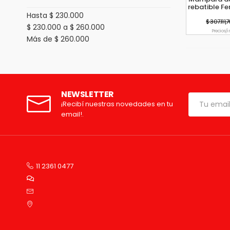
rebatible Fe
Hasta $ 230.000
$ 307.111,
$ 230.000 a $ 260.000
Precio s/
Más de $ 260.000
NEWSLETTER
¡Recibí nuestras novedades en tu
email!.
11 2361 0477