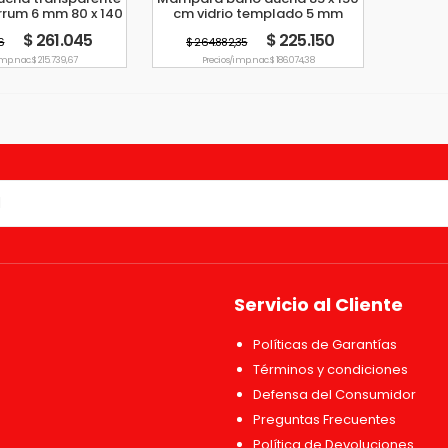
rrum 6 mm 80 x 140
cm vidrio templado 5 mm
cm
Piazza
$ 261.045
$ 225.150
76
$ 264.882,35
imp. nac. $ 215.739,67
Precio s/imp. nac. $ 186.074,38
Servicio al Cliente
Políticas de Garantías
Términos y condiciones
Defensa del Consumidor
Preguntas Frecuentes
Política de Devoluciones