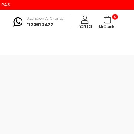
IS
0
Atencion Al Cliente
11 2361 0477
Ingresar
Mi Carrito