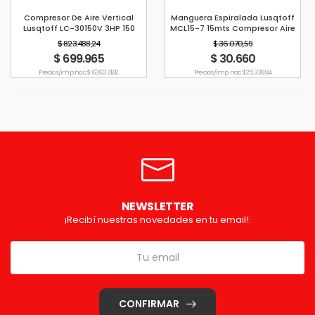
Compresor De Aire Vertical
Manguera Espiralada Lusqtoff
Lusqtoff LC-30150V 3HP 150
MCL15-7 15mts Compresor Aire
Litros 220V
Rosca 1/4
$ 823.488,24
$ 36.070,59
$ 699.965
$ 30.660
Precio s/imp. nac. $ 636.331,82
Precio s/imp. nac. $ 25.338,84
NEWSLETTER
¡Recibí nuestras novedades en tu email!.
CONFIRMAR