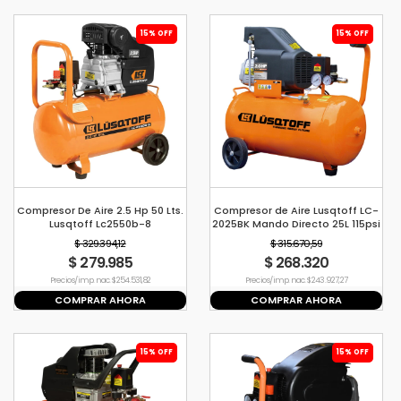
15% OFF
15% OFF
Compresor De Aire 2.5 Hp 50 Lts.
Compresor de Aire Lusqtoff LC-
Lusqtoff Lc2550b-8
2025BK Mando Directo 25L 115psi
$ 329.394,12
$ 315.670,59
$ 279.985
$ 268.320
Precio s/imp. nac. $ 254.531,82
Precio s/imp. nac. $ 243.927,27
COMPRAR AHORA
COMPRAR AHORA
15% OFF
15% OFF