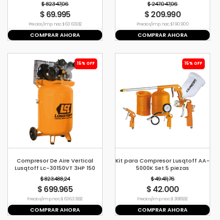
Portátil 12 Litros 0.33hp
$ 82.347,06
$ 247.047,06
$ 69.995
$ 209.990
Precio s/imp. nac. $ 63.631,82
Precio s/imp. nac. $ 190.900
COMPRAR AHORA
COMPRAR AHORA
15% OFF
15% OFF
Compresor De Aire Vertical
Kit para Compresor Lusqtoff AA-
Lusqtoff Lc-30150VT 3HP 150
5000K Set 5 piezas
Litros Trifasico
$ 823.488,24
$ 49.411,76
$ 699.965
$ 42.000
Precio s/imp. nac. $ 636.331,82
Precio s/imp. nac. $ 38.181,82
COMPRAR AHORA
COMPRAR AHORA