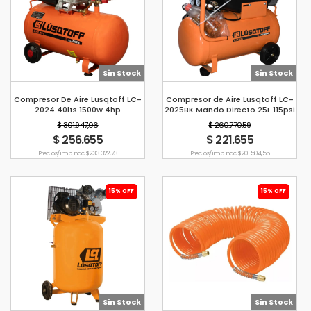
Sin Stock
Sin Stock
Compresor De Aire Lusqtoff LC-
Compresor de Aire Lusqtoff LC-
2024 40lts 1500w 4hp
2025BK Mando Directo 25L 115psi
$ 301.947,06
$ 260.770,59
$ 256.655
$ 221.655
Precio s/imp. nac. $ 233.322,73
Precio s/imp. nac. $ 201.504,55
15% OFF
15% OFF
Sin Stock
Sin Stock