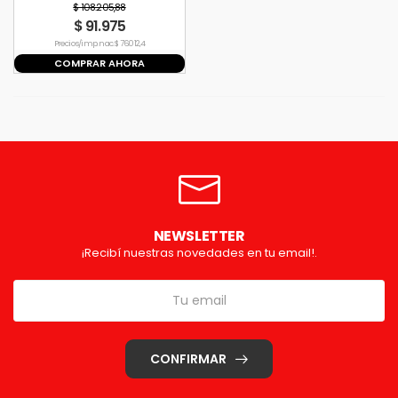
$ 108.205,88
$ 91.975
Precio s/imp. nac. $ 76.012,4
COMPRAR AHORA
NEWSLETTER
¡Recibí nuestras novedades en tu email!.
CONFIRMAR