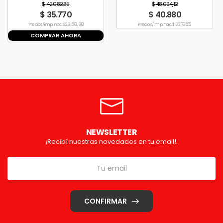
20hs
20hs
$ 42.082,35
$ 48.094,12
$ 35.770
$ 40.880
Precio s/imp. nac. $ 29.561,98
Precio s/imp. nac. $ 33.785,12
COMPRAR AHORA
NEWSLETTER
¡Recibí nuestras novedades en tu email!.
CONFIRMAR