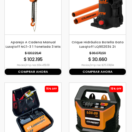
Aparejo A Cadena Manual
Crique Hidráulico Botella Gato
Lusqtoff NC1-3 1 Tonelada 3 Mts
Lusqtoff LQ90203S 2t
Metros Reforzado
$ 120.229,41
$ 36.070,59
$ 102.195
$ 30.660
Precio s/imp. nac. $ 84.458,68
Precio s/imp. nac. $ 25.338,84
COMPRAR AHORA
COMPRAR AHORA
15% OFF
15% OFF