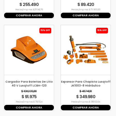
$ 255.490
$ 89.420
Precio s/imp. nac. $ 211.148,76
Precio s/imp. nac. $ 73.900,83
COMPRAR AHORA
COMPRAR AHORA
15% OFF
15% OFF
Cargador Para Baterias De Litio
Expansor Para Chapista Lusqtoff
40 V Lusqtoff LCBH-120
JK1003-8 Hidráulico
$ 108.205,88
$ 411.741,18
$ 91.975
$ 349.980
Precio s/imp. nac. $ 76.012,4
Precio s/imp. nac. $ 318.163,64
COMPRAR AHORA
COMPRAR AHORA