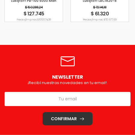
Lusqtoff PB-100 6000 Mah
Lusqtoff LBC1820-8
$ 150.288,24
$ 72.141,18
$ 127.745
$ 61.320
Precio s/imp. nac. $ 105.574,38
Precio s/imp. nac. $ 50.677,69
NEWSLETTER
¡Recibí nuestras novedades en tu email!.
CONFIRMAR