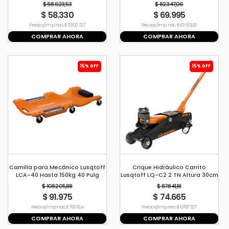
1.5hp
$ 68.623,53
$ 82.347,06
$ 58.330
$ 69.995
Precio s/imp. nac. $ 53.027,27
Precio s/imp. nac. $ 63.631,82
COMPRAR AHORA
COMPRAR AHORA
15% OFF
15% OFF
Camilla para Mecánico Lusqtoff
Crique Hidráulico Carrito
LCA-40 Hasta 150kg 40 Pulg
Lusqtoff LQ-C2 2 TN Altura 30cm
con Maletín
$ 108.205,88
$ 87.841,18
$ 91.975
$ 74.665
Precio s/imp. nac. $ 76.012,4
Precio s/imp. nac. $ 67.877,27
COMPRAR AHORA
COMPRAR AHORA