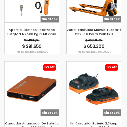
Sin Stock
Sin Stock
Aparejo Eléctrico Reforzado
Zorra Hidráulica Manual Lusqtoff
Lusqtoff N2 500 Kg 12 Mt Grúa
CBY-3.0 Porta Pallets 3
Toneladas
$ 343.117,65
$ 768.588,24
$ 291.650
$ 653.300
Precio s/imp. nac. $ 265.136,36
Precio s/imp. nac. $ 593.909,09
15% OFF
15% OFF
Sin Stock
Sin Stock
Cargador Arrancador De Batería
Kit Cargador Bateria 2,0Amp