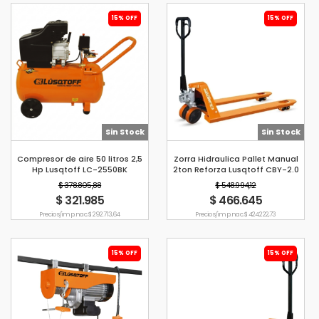
15% OFF
15% OFF
Sin Stock
Sin Stock
Compresor de aire 50 litros 2,5
Zorra Hidraulica Pallet Manual
Hp Lusqtoff LC-2550BK
2ton Reforza Lusqtoff CBY-2.0
$ 378.805,88
$ 548.994,12
$ 321.985
$ 466.645
Precio s/imp. nac. $ 292.713,64
Precio s/imp. nac. $ 424.222,73
15% OFF
15% OFF