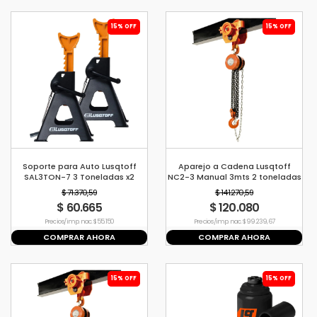
15% OFF
15% OFF
Soporte para Auto Lusqtoff
Aparejo a Cadena Lusqtoff
SAL3TON-7 3 Toneladas x2
NC2-3 Manual 3mts 2 toneladas
$ 71.370,59
$ 141.270,59
$ 60.665
$ 120.080
Precio s/imp. nac. $ 55.150
Precio s/imp. nac. $ 99.239,67
COMPRAR AHORA
COMPRAR AHORA
15% OFF
15% OFF