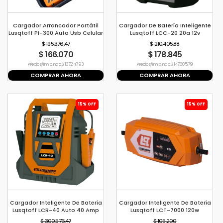
Cargador Arrancador Portátil
Cargador De Batería Inteligente
Lusqtoff PI-300 Auto Usb Celular
Lusqtoff LCC-20 20a 12v
Luz
$ 195.376,47
$ 210.405,88
$ 166.070
$ 178.845
Precio s/imp. nac. $ 137.247,93
Precio s/imp. nac. $ 147.805,79
COMPRAR AHORA
COMPRAR AHORA
15% OFF
15% OFF
Cargador Inteligente De Batería
Cargador Inteligente De Batería
Lusqtoff LCR-40 Auto 40 Amp
Lusqtoff LCT-7000 120w
$ 300.576,47
$ 105.200