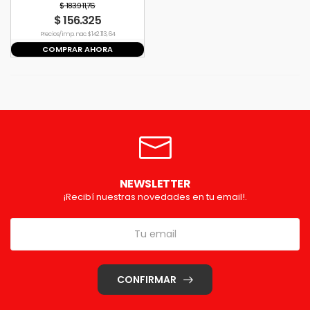
Soldar Sin Luz
$ 183.911,76
$ 156.325
Precio s/imp. nac. $ 142.113,64
COMPRAR AHORA
NEWSLETTER
¡Recibí nuestras novedades en tu email!.
CONFIRMAR