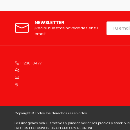
NEWSLETTER
¡Recibí nuestras novedades en tu
email!.
11 2361 0477
Copyright ©
Todos los derechos reservados
Las imágenes son ilustrativas y pueden variar, los precios y stock pued
PRECIOS EXCLUSIVOS PARA PLATAFORMAS ONLINE