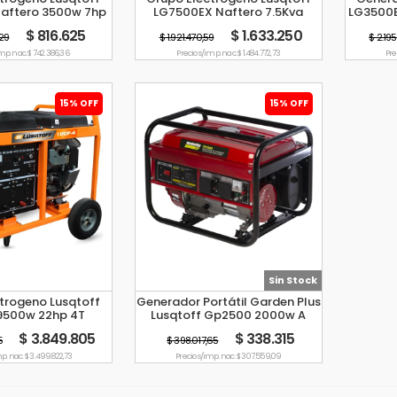
aftero 3500w 7hp
LG7500EX Naftero 7.5Kva
LG3500
6500W Monofásico
$ 816.625
$ 1.633.250
,29
$ 1.921.470,59
$ 2.19
mp. nac. $ 742.386,36
Precio s/imp. nac. $ 1.484.772,73
Pre
15% OFF
15% OFF
Sin Stock
trogeno Lusqtoff
Generador Portátil Garden Plus
9500w 22hp 4T
Lusqtoff Gp2500 2000w A
rifásico
Nafta 15l 2.2kva
$ 3.849.805
$ 338.315
5
$ 398.017,65
p. nac. $ 3.499.822,73
Precio s/imp. nac. $ 307.559,09