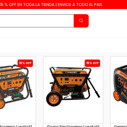
 OFF EN TODA LA TIENDA | ENVIOS A TODO EL PAIS
15% OFF
15% OFF
trogeno Lusqtoff
Grupo Electrogeno Lusqtoff
Genera