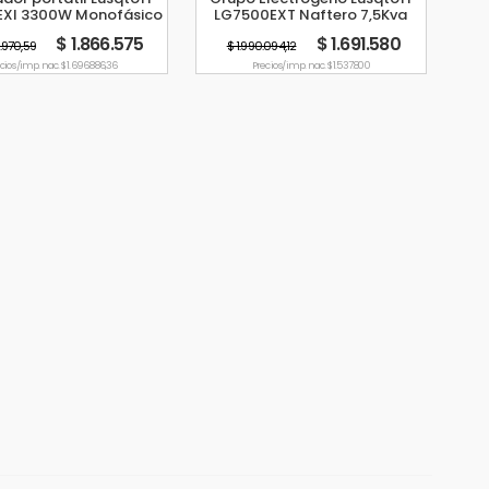
EXI 3300W Monofásico
LG7500EXT Naftero 7,5Kva
Inverter 220V
Trifásico 380v 6500w 15hp
$ 1.866.575
$ 1.691.580
5.970,59
$ 1.990.094,12
cio s/imp. nac. $ 1.696.886,36
Precio s/imp. nac. $ 1.537.800