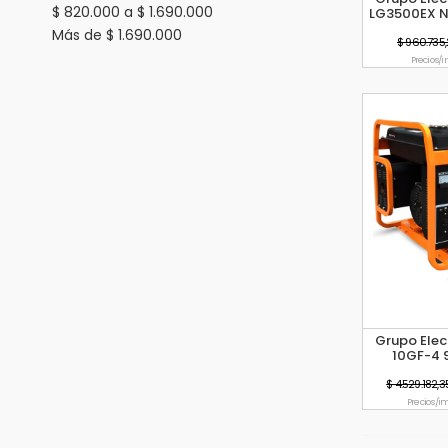
$ 820.000 a $ 1.690.000
LG3500EX N
Más de $ 1.690.000
$ 960.735
Precio s/i
Grupo Elec
10GF-4 
T
$ 4.529.182,3
Precio s/im