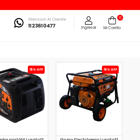
0
Atencion Al Cliente
11 2361 0477
Ingresar
Mi Carrito
15% OFF
15% OFF
dor portátil Lusqtoff
Grupo Electrógeno Lusqtoff