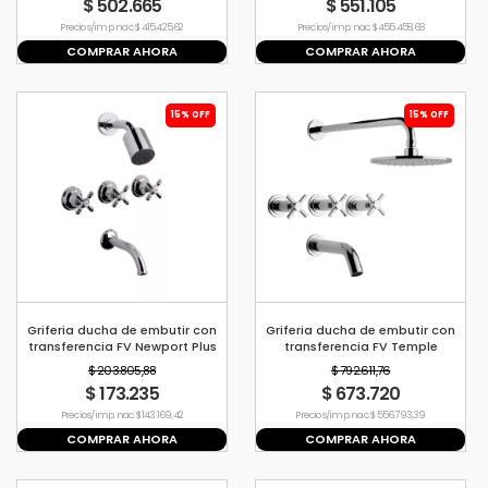
$ 502.665
$ 551.105
Precio s/imp. nac. $ 415.425,62
Precio s/imp. nac. $ 455.458,68
COMPRAR AHORA
COMPRAR AHORA
15% OFF
15% OFF
Griferia ducha de embutir con
Griferia ducha de embutir con
transferencia FV Newport Plus
transferencia FV Temple
$ 203.805,88
$ 792.611,76
$ 173.235
$ 673.720
Precio s/imp. nac. $ 143.169,42
Precio s/imp. nac. $ 556.793,39
COMPRAR AHORA
COMPRAR AHORA