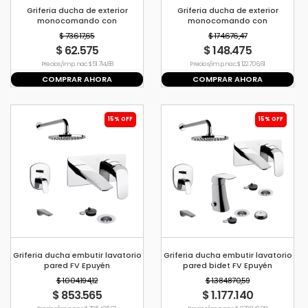
Griferia ducha de exterior
Griferia ducha de exterior
monocomando con
monocomando con
transferencia Hydros Link
transferencia Piazza Oggi
$ 73.617,65
$ 174.676,47
$ 62.575
$ 148.475
Precio s/imp. nac. $ 51.714,88
Precio s/imp. nac. $ 122.706,61
COMPRAR AHORA
COMPRAR AHORA
15% OFF
15% OFF
Griferia ducha embutir lavatorio
Griferia ducha embutir lavatorio
pared FV Epuyén
pared bidet FV Epuyén
$ 1.004.194,12
$ 1.384.870,59
$ 853.565
$ 1.177.140