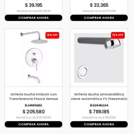
$ 39.195
$ 33.365
Precio s/imp. nac. $ 32.392,56
Precio s/imp. nac. $ 27.574,38
COMPRAR AHORA
COMPRAR AHORA
15% OFF
15% OFF
Griferia Ducha Embutir con
Griferia ducha antivandálica
Transferencia Piazza Sensus
cierre automático FV Pressmatic
10806 Cromo
$ 241.858,82
$ 928.452,94
$ 205.580
$ 789.185
Precio s/imp. nac. $ 169.900,83
Precio s/imp. nac. $ 652.219,01
COMPRAR AHORA
COMPRAR AHORA