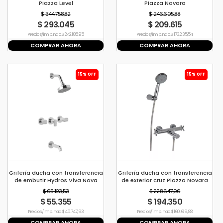
Piazza Level
Piazza Novara
$ 344.758,82
$ 246.605,88
$ 293.045
$ 209.615
Precio s/imp. nac. $ 242.185,95
Precio s/imp. nac. $ 173.235,54
COMPRAR AHORA
COMPRAR AHORA
15% OFF
15% OFF
Grifería ducha con transferencia
Grifería ducha con transferencia
de embutir Hydros Viva Nova
de exterior cruz Piazza Novara
$ 65.123,53
$ 228.647,06
$ 55.355
$ 194.350
Precio s/imp. nac. $ 45.747,93
Precio s/imp. nac. $ 160.619,83
COMPRAR AHORA
COMPRAR AHORA