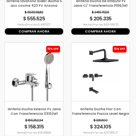
Griferia lavatorio bidet ducha 5
Grifería Ducha De Embutir Fv
acc cocina 423 FV Arizona
Jana C/ Transferencia 0106/M1
$ 653.558,82
$ 241.570,59
$ 555.525
$ 205.335
Precio s/imp. nac. $ 459.111,57
Precio s/imp. nac. $ 169.698,35
COMPRAR AHORA
COMPRAR AHORA
15% OFF
15% OFF
Grifería Ducha Exterior Fv Jana
Grifería Ducha Flor Con
Con Transferencia 0310/M1
Transferencia Piazza Level Negro
$ 186.252,94
$ 381.300
$ 158.315
$ 324.105
Precio s/imp. nac. $ 130.838,84
Precio s/imp. nac. $ 267.855,37