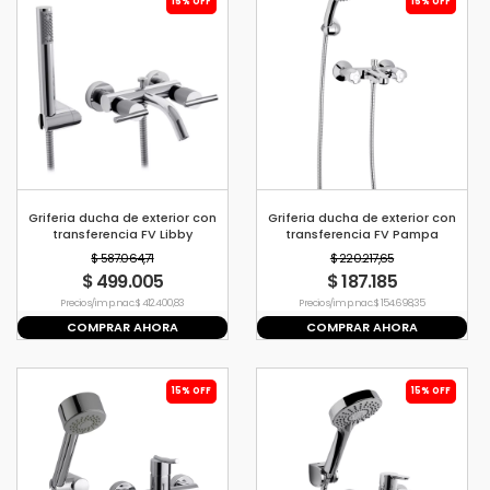
15% OFF
15% OFF
Griferia ducha de exterior con
Griferia ducha de exterior con
transferencia FV Libby
transferencia FV Pampa
$ 587.064,71
$ 220.217,65
$ 499.005
$ 187.185
Precio s/imp. nac. $ 412.400,83
Precio s/imp. nac. $ 154.698,35
COMPRAR AHORA
COMPRAR AHORA
15% OFF
15% OFF