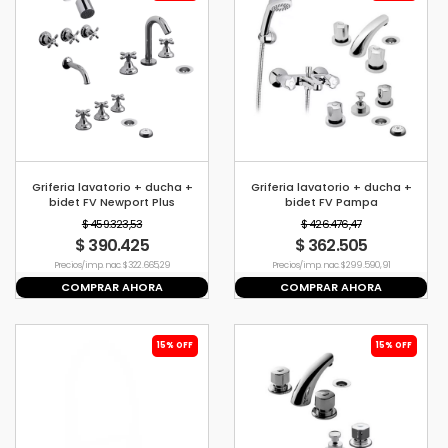
Griferia lavatorio + ducha +
Griferia lavatorio + ducha +
bidet FV Newport Plus
bidet FV Pampa
$ 459.323,53
$ 426.476,47
$ 390.425
$ 362.505
Precio s/imp. nac. $ 322.665,29
Precio s/imp. nac. $ 299.590,91
COMPRAR AHORA
COMPRAR AHORA
15% OFF
15% OFF