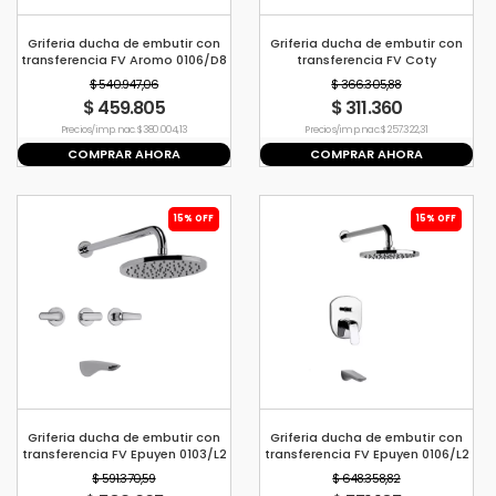
Griferia ducha de embutir con
Griferia ducha de embutir con
transferencia FV Aromo 0106/D8
transferencia FV Coty
$ 540.947,06
$ 366.305,88
$ 459.805
$ 311.360
Precio s/imp. nac. $ 380.004,13
Precio s/imp. nac. $ 257.322,31
COMPRAR AHORA
COMPRAR AHORA
15% OFF
15% OFF
Griferia ducha de embutir con
Griferia ducha de embutir con
transferencia FV Epuyen 0103/L2
transferencia FV Epuyen 0106/L2
$ 591.370,59
$ 648.358,82