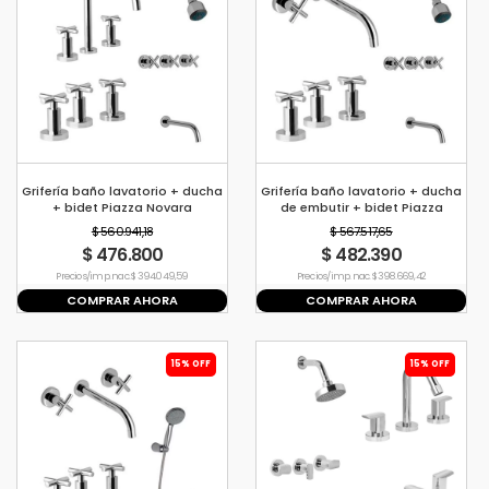
Grifería baño lavatorio + ducha
Grifería baño lavatorio + ducha
+ bidet Piazza Novara
de embutir + bidet Piazza
Novara
$ 560.941,18
$ 567.517,65
$ 476.800
$ 482.390
Precio s/imp. nac. $ 394.049,59
Precio s/imp. nac. $ 398.669,42
COMPRAR AHORA
COMPRAR AHORA
15% OFF
15% OFF