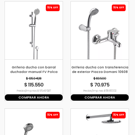
15% OFF
15% OFF
Griferia ducha con barral
Griferia ducha con transferencia
duchador manual FV Polca
de exterior Piazza Domani 10608
0128.10
$ 135.941,18
$ 83.500
$ 115.550
$ 70.975
Precio s/imp. nac. $ 95.495,87
Precio s/imp. nac. $ 58.657,02
COMPRAR AHORA
COMPRAR AHORA
15% OFF
15% OFF