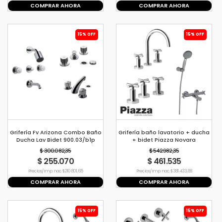
COMPRAR AHORA
COMPRAR AHORA
15% OFF
15% OFF
Grifería Fv Arizona Combo Baño
Grifería baño lavatorio + ducha
Ducha Lav Bidet 900.03/b1p
+ bidet Piazza Novara
$ 300.082,35
$ 542.982,35
$ 255.070
$ 461.535
Precio s/imp. nac. $ 210.801,65
Precio s/imp. nac. $ 381.433,88
COMPRAR AHORA
COMPRAR AHORA
15% OFF
15% OFF