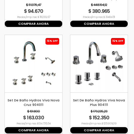
NEGRO 0310/L2-NG
$ 111.376,47
$ 448.194,12
$ 94.670
$ 380.965
Precio s/imp. nac. $ 78.239,67
Precio s/imp. nac. $ 314.847,11
COMPRAR AHORA
COMPRAR AHORA
15% OFF
15% OFF
Set De Baño Hydros Viva Nova
Set De Baño Hydros Viva Nova
Cruz 904011
Plus 904111
$ 191.800
$ 179.235,29
$ 163.030
$ 152.350
Precio s/imp. nac. $ 134.735,54
Precio s/imp. nac. $ 125.909,09
COMPRAR AHORA
COMPRAR AHORA