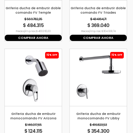
Griferia ducha de embutir doble
Griferia ducha de embutir doble
comando FV Temple
comando FV Triades
$ 569.782,35
$ 434.164,71
$ 484.315
$ 369.040
Precio s/imp. nac. $ 400.260,33
Precio s/imp. nac. $ 304.991,74
COMPRAR AHORA
COMPRAR AHORA
15% OFF
15% OFF
Griferia ducha de embutir
Griferia ducha de embutir
monocomando FV Arizona
monocomando FV Libby
$ 146.017,65
$ 416.823,53
$ 124.115
$ 354.300