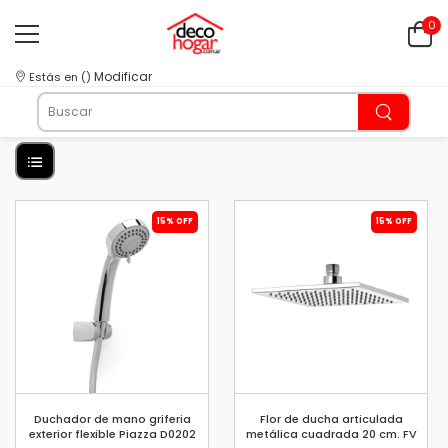
0
Modificar
Estás en
(
)
15% OFF
15% OFF
Duchador de mano griferia
Flor de ducha articulada
exterior flexible Piazza D0202
metálica cuadrada 20 cm. FV