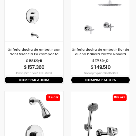
Grifería ducha de embutir con
Grifería ducha de embutir flor de
transferencia FV Compacta
ducha bañera Piazza Novara
$ 185.129,41
$ 175.894,12
$ 157.360
$ 149.510
Precio s/imp. nac. $ 130.049,59
Precio s/imp. nac. $ 123.561,98
COMPRAR AHORA
COMPRAR AHORA
15% OFF
15% OFF