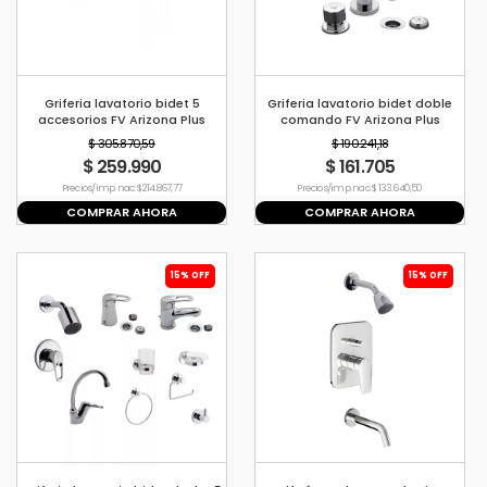
Griferia lavatorio bidet 5
Griferia lavatorio bidet doble
accesorios FV Arizona Plus
comando FV Arizona Plus
$ 305.870,59
$ 190.241,18
$ 259.990
$ 161.705
Precio s/imp. nac. $ 214.867,77
Precio s/imp. nac. $ 133.640,50
COMPRAR AHORA
COMPRAR AHORA
15% OFF
15% OFF