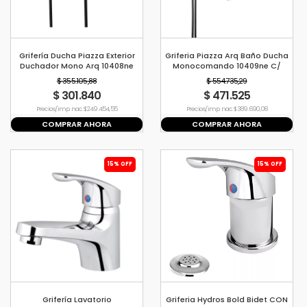
Grifería Ducha Piazza Exterior
Griferia Piazza Arq Baño Ducha
Duchador Mono Arq 10408ne
Monocomando 10409ne C/
Negro Mate
Lluvia Y Ducha Manual Negro
$ 355.105,88
$ 554.735,29
$ 301.840
$ 471.525
Precio s/imp. nac. $ 249.454,55
Precio s/imp. nac. $ 389.690,08
COMPRAR AHORA
COMPRAR AHORA
15% OFF
15% OFF
Grifería Lavatorio
Griferia Hydros Bold Bidet CON