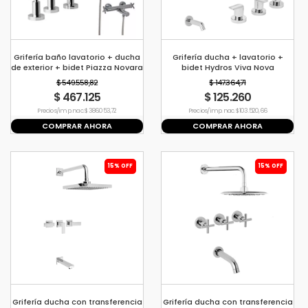
Grifería baño lavatorio + ducha
Grifería ducha + lavatorio +
de exterior + bidet Piazza Novara
bidet Hydros Viva Nova
$ 549.558,82
$ 147.364,71
$ 467.125
$ 125.260
Precio s/imp. nac. $ 386.053,72
Precio s/imp. nac. $ 103.520,66
COMPRAR AHORA
COMPRAR AHORA
15% OFF
15% OFF
Grifería ducha con transferencia
Grifería ducha con transferencia