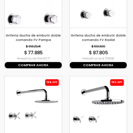
Griferia ducha de embutir doble
Griferia ducha de embutir doble
comando FV Pampa
comando FV Radal
$ 91.629,41
$ 103.300
$ 77.885
$ 87.805
Precio s/imp. nac. $ 64.367,77
Precio s/imp. nac. $ 72.566,12
COMPRAR AHORA
COMPRAR AHORA
15% OFF
15% OFF