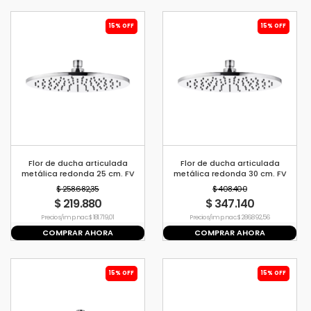
15% OFF
15% OFF
Flor de ducha articulada
Flor de ducha articulada
metálica redonda 25 cm. FV
metálica redonda 30 cm. FV
$ 258.682,35
$ 408.400
$ 219.880
$ 347.140
Precio s/imp. nac. $ 181.719,01
Precio s/imp. nac. $ 286.892,56
COMPRAR AHORA
COMPRAR AHORA
15% OFF
15% OFF