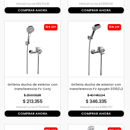
Precio s/imp. nac. $ 102.574,38
Precio s/imp. nac. $ 292.809,92
COMPRAR AHORA
COMPRAR AHORA
15% OFF
15% OFF
Griferia ducha de exterior con
Griferia ducha de exterior con
transferencia FV Coty
transferencia FV Epuyén 0310/L2
$ 251.005,88
$ 407.452,94
$ 213.355
$ 346.335
Precio s/imp. nac. $ 176.326,45
Precio s/imp. nac. $ 286.227,27
COMPRAR AHORA
COMPRAR AHORA