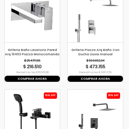
Griferia Baño Lavatorio Pared
Griferia Piazza Arq Baño Con
Arq 10403 Piazza Monocomando
Ducha Lluvia manual
Monocomando 10409
$ 254.717,65
$ 556.652,94
$ 216.510
$ 473.155
Precio s/imp. nac. $ 178.933,88
Precio s/imp. nac. $ 391.037,19
COMPRAR AHORA
COMPRAR AHORA
15% OFF
15% OFF