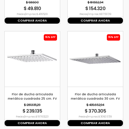
$ 58.600
$ 181.552,94
$ 49.810
$ 154.320
Precio s/imp. nac. $ 41.165,29
Precio s/imp. nac. $ 127.537,19
COMPRAR AHORA
COMPRAR AHORA
15% OFF
15% OFF
Flor de ducha articulada
Flor de ducha articulada
metálica cuadrada 25 cm. FV
metálica cuadrada 30 cm. FV
$ 281.335,29
$ 435.652,94
$ 239.135
$ 370.305
Precio s/imp. nac. $ 197.632,23
Precio s/imp. nac. $ 306.037,19
COMPRAR AHORA
COMPRAR AHORA