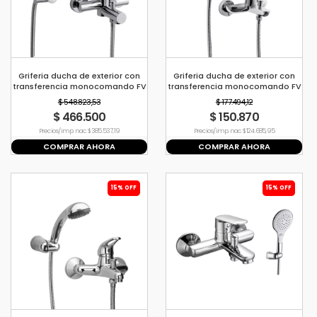
Griferia ducha de exterior con
Griferia ducha de exterior con
transferencia monocomando FV
transferencia monocomando FV
Libby
Puelo
$ 548.823,53
$ 177.494,12
$ 466.500
$ 150.870
Precio s/imp. nac. $ 385.537,19
Precio s/imp. nac. $ 124.685,95
COMPRAR AHORA
COMPRAR AHORA
15% OFF
15% OFF