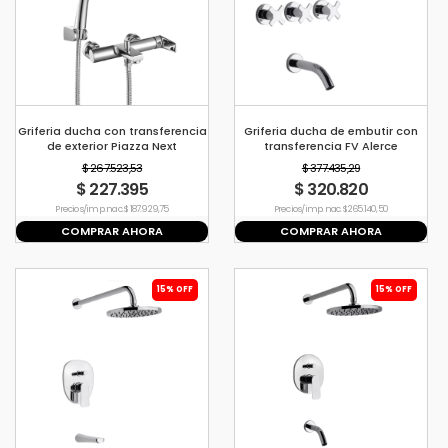
Griferia ducha con transferencia
Griferia ducha de embutir con
de exterior Piazza Next
transferencia FV Alerce
$ 267.523,53
$ 377.435,29
$ 227.395
$ 320.820
Precio s/imp. nac. $ 187.929,75
Precio s/imp. nac. $ 265.140,50
COMPRAR AHORA
COMPRAR AHORA
15% OFF
15% OFF