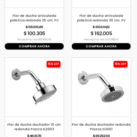
Flor de ducha articulada
Flor de ducha articulada
plástica redonda 25 cm. FV
plástica redonda 30 cm. FV
$ 118.005,88
$ 190.594,12
$ 100.305
$ 162.005
Precio s/imp. nac. $ 82.896,69
Precio s/imp. nac. $ 133.888,43
COMPRAR AHORA
COMPRAR AHORA
15% OFF
15% OFF
Flor de ducha duchador 10 cm.
Flor de ducha duchador redonda
redonda Piazza D2003
Piazza D2001
$ 46.111,76
$ 39.252,94