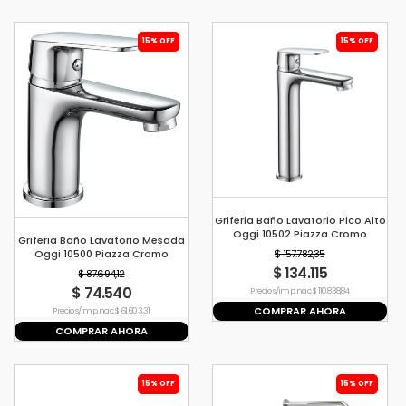
15% OFF
15% OFF
Griferia Baño Lavatorio Pico Alto
Oggi 10502 Piazza Cromo
Griferia Baño Lavatorio Mesada
Cromado
Oggi 10500 Piazza Cromo
$ 157.782,35
Brillante
$ 134.115
$ 87.694,12
$ 74.540
Precio s/imp. nac. $ 110.838,84
COMPRAR AHORA
Precio s/imp. nac. $ 61.603,31
COMPRAR AHORA
15% OFF
15% OFF