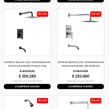
15% OFF
15% OFF
Grifería ducha con transferencia
Grifería ducha con transferencia
monocomando Piazza Arq
monocomando de embutir
NEGRO
Piazza Arq 10406
$ 422.682,35
$ 345.505,88
$ 359.280
$ 293.680
Precio s/imp. nac. $ 296.925,62
Precio s/imp. nac. $ 242.710,74
COMPRAR AHORA
COMPRAR AHORA
15% OFF
15% OFF