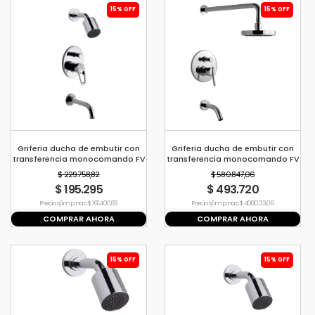
15% OFF
15% OFF
Griferia ducha de embutir con
Griferia ducha de embutir con
transferencia monocomando FV
transferencia monocomando FV
Arizona
Libby
$ 229.758,82
$ 580.847,06
$ 195.295
$ 493.720
Precio s/imp. nac. $ 161.400,83
Precio s/imp. nac. $ 408.033,06
COMPRAR AHORA
COMPRAR AHORA
15% OFF
15% OFF