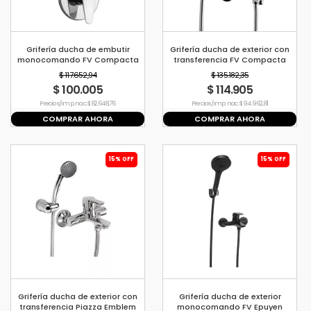
Grifería ducha de embutir
Grifería ducha de exterior con
monocomando FV Compacta
transferencia FV Compacta
$ 117.652,94
$ 135.182,35
$ 100.005
$ 114.905
Precio s/imp. nac. $ 82.648,76
Precio s/imp. nac. $ 94.962,81
COMPRAR AHORA
COMPRAR AHORA
15% OFF
15% OFF
Grifería ducha de exterior con
Grifería ducha de exterior
transferencia Piazza Emblem
monocomando FV Epuyen