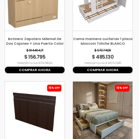
Botinero Zapatero Milenial De
Cama marinera cuchetas 1 plaza
Dos Cajones Y Una Puerta Color
Mosconi Triliche BLANCO
Malta Mosconi
$ 184.464,71
$ 570.741,18
$ 156.795
$ 485.130
Precio s/imp. nac. $ 129.582,64
Precio s/imp. nac. $ 400.933,88
COMPRAR AHORA
COMPRAR AHORA
15% OFF
15% OFF