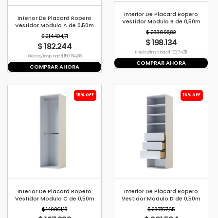
Interior De Placard Ropero
Interior De Placard Ropero
Vestidor Modulo B de 0,50m
Vestidor Modulo A de 0,50m
$ 233.098,82
$ 214.404,71
$ 198.134
$ 182.244
Precio s/imp. nac. $ 163.747,11
Precio s/imp. nac. $ 150.614,88
COMPRAR AHORA
COMPRAR AHORA
15% OFF
15% OFF
Interior De Placard Ropero
Interior De Placard Ropero
Vestidor Modulo C de 0,50m
Vestidor Modulo D de 0,50m
$ 149.861,18
$ 237.157,65