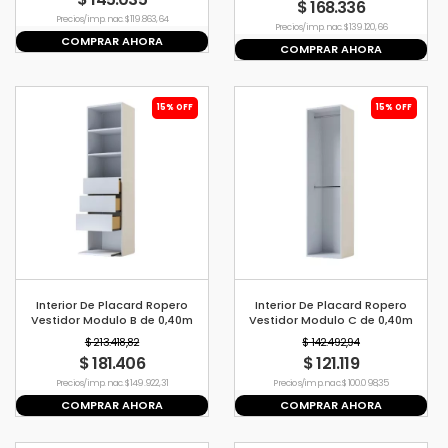
$ 168.336
Precio s/imp. nac. $ 119.863,64
Precio s/imp. nac. $ 139.120,66
COMPRAR AHORA
COMPRAR AHORA
15% OFF
15% OFF
Interior De Placard Ropero
Interior De Placard Ropero
Vestidor Modulo B de 0,40m
Vestidor Modulo C de 0,40m
$ 213.418,82
$ 142.492,94
$ 181.406
$ 121.119
Precio s/imp. nac. $ 149.922,31
Precio s/imp. nac. $ 100.098,35
COMPRAR AHORA
COMPRAR AHORA