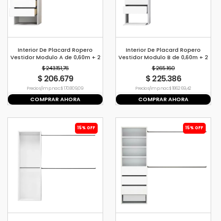
Interior De Placard Ropero
Interior De Placard Ropero
Vestidor Modulo A de 0,60m + 2
Vestidor Modulo B de 0,60m + 2
Barrales de 1,2mt
Barrales de 1,2mt
$ 243.151,76
$ 265.160
$ 206.679
$ 225.386
Precio s/imp. nac. $ 170.809,09
Precio s/imp. nac. $ 186.269,42
COMPRAR AHORA
COMPRAR AHORA
15% OFF
15% OFF