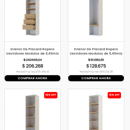
Interior De Placard Ropero
Interior De Placard Ropero
Vestidores Modulos de 0,40mts
Vestidores Modulos de 0,40mts
Modelo D Color Blanco Con
Modelo E Color Blanco Con
$ 242.668,24
$ 151.382,35
Paraiso
Paraiso
$ 206.268
$ 128.675
Precio s/imp. nac. $ 170.469,42
Precio s/imp. nac. $ 106.342,98
COMPRAR AHORA
COMPRAR AHORA
15% OFF
15% OFF