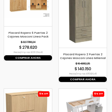
Placard Ropero 6 Puertas 2
Cajones Mosconi Linea Pack
Color Tissa
$ 327.788,24
$ 278.620
Precio s/imp. nac. $ 230.264,46
Placard Ropero 2 Puertas 2
COMPRAR AHORA
Cajones Mosconi Linea Milienial
Express Color Grei
$ 164.882,35
$ 140.150
Precio s/imp. nac. $ 115.826,45
COMPRAR AHORA
15% OFF
15% OFF