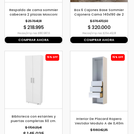
Respaldo de cama sommier
Box 6 Cajones Base Sommier
cabecera 2 plazas Mosconi
Cajonera Cama 140x190 de 2
WENGUE
Plazas
$ 257.641,18
$ 376.470,59
$ 218.995
$ 320.000
Precio s/imp. nac. $ 180.987,6
Precio s/imp. nac. $ 264.462,81
COMPRAR AHORA
COMPRAR AHORA
15% OFF
15% OFF
Biblioteca con estantes y
Interior De Placard Ropero
puertas completas 60 cm.
Vestidor Modulo A de 0,40m
Mosconi BLANCO
$ 170.629,41
$ 198.042,35
$ 145.035