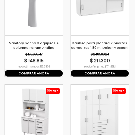
Vanitory bacha 3 agujeros +
Baulera para placard 2 puertas
columna Ferrum Andina
corredizas 1,80 m. Dakar Mosconi
BLANCO
$ 175.076,47
$ 248.588,24
$ 148.815
$ 211.300
Precio s/imp. nac. $ 122.987,6
Precio s/imp. nac. $ 174.628,1
COMPRAR AHORA
COMPRAR AHORA
15% OFF
15% OFF