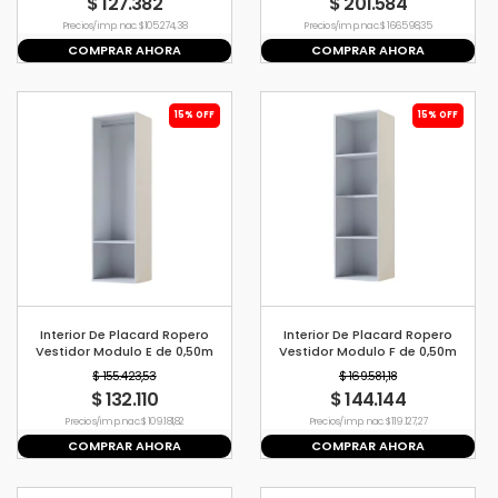
$ 127.382
$ 201.584
Precio s/imp. nac. $ 105.274,38
Precio s/imp. nac. $ 166.598,35
COMPRAR AHORA
COMPRAR AHORA
15% OFF
15% OFF
Interior De Placard Ropero
Interior De Placard Ropero
Vestidor Modulo E de 0,50m
Vestidor Modulo F de 0,50m
$ 155.423,53
$ 169.581,18
$ 132.110
$ 144.144
Precio s/imp. nac. $ 109.181,82
Precio s/imp. nac. $ 119.127,27
COMPRAR AHORA
COMPRAR AHORA