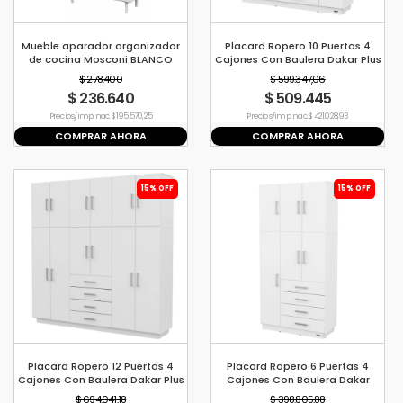
Mueble aparador organizador
Placard Ropero 10 Puertas 4
de cocina Mosconi BLANCO
Cajones Con Baulera Dakar Plus
Blanco Mosconi
$ 278.400
$ 599.347,06
$ 236.640
$ 509.445
Precio s/imp. nac. $ 195.570,25
Precio s/imp. nac. $ 421.028,93
COMPRAR AHORA
COMPRAR AHORA
15% OFF
15% OFF
Placard Ropero 12 Puertas 4
Placard Ropero 6 Puertas 4
Cajones Con Baulera Dakar Plus
Cajones Con Baulera Dakar
Blanco Mosconi
Blanco Mosconi
$ 694.041,18
$ 398.805,88