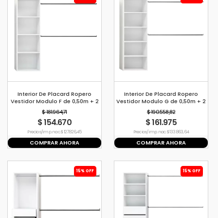
Interior De Placard Ropero
Interior De Placard Ropero
Vestidor Modulo F de 0,50m + 2
Vestidor Modulo G de 0,50m + 2
Barrales de 1,2mt
Barrales de 1,2mt
$ 181.964,71
$ 190.558,82
$ 154.670
$ 161.975
Precio s/imp. nac. $ 127.826,45
Precio s/imp. nac. $ 133.863,64
COMPRAR AHORA
COMPRAR AHORA
15% OFF
15% OFF