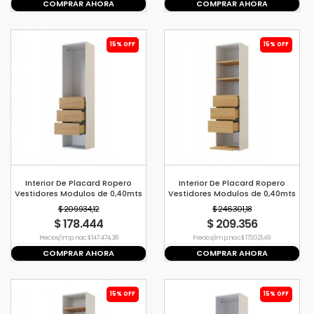
COMPRAR AHORA
COMPRAR AHORA
15% OFF
15% OFF
Interior De Placard Ropero
Interior De Placard Ropero
Vestidores Modulos de 0,40mts
Vestidores Modulos de 0,40mts
Modelo A Color Blanco Con
Modelo B Color Blanco Con
$ 209.934,12
$ 246.301,18
Paraiso
Paraiso
$ 178.444
$ 209.356
Precio s/imp. nac. $ 147.474,38
Precio s/imp. nac. $ 173.021,49
COMPRAR AHORA
COMPRAR AHORA
15% OFF
15% OFF