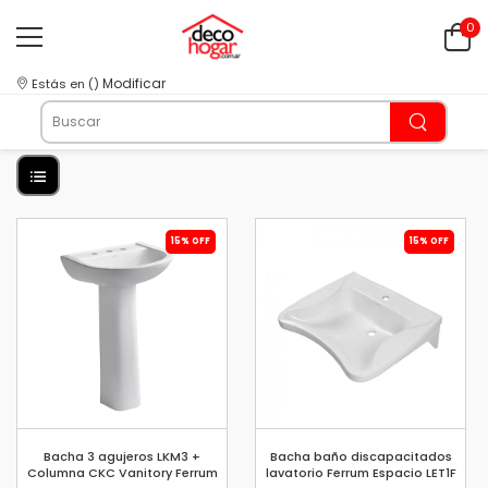
0
Modificar
Estás en
(
)
15% OFF
15% OFF
Bacha 3 agujeros LKM3 +
Bacha baño discapacitados
Columna CKC Vanitory Ferrum
lavatorio Ferrum Espacio LET1F