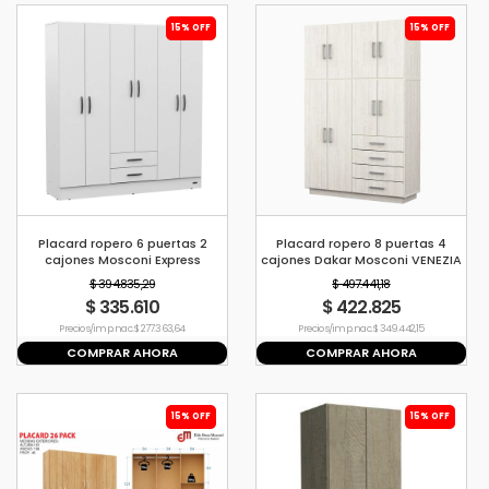
15% OFF
15% OFF
Placard ropero 6 puertas 2
Placard ropero 8 puertas 4
cajones Mosconi Express
cajones Dakar Mosconi VENEZIA
BLANCO
$ 394.835,29
$ 497.441,18
$ 335.610
$ 422.825
Precio s/imp. nac. $ 277.363,64
Precio s/imp. nac. $ 349.442,15
COMPRAR AHORA
COMPRAR AHORA
15% OFF
15% OFF