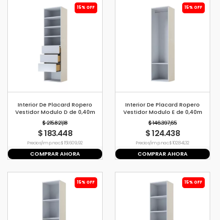
15% OFF
15% OFF
Interior De Placard Ropero
Interior De Placard Ropero
Vestidor Modulo D de 0,40m
Vestidor Modulo E de 0,40m
$ 215.821,18
$ 146.397,65
$ 183.448
$ 124.438
Precio s/imp. nac. $ 151.609,92
Precio s/imp. nac. $ 102.841,32
COMPRAR AHORA
COMPRAR AHORA
15% OFF
15% OFF