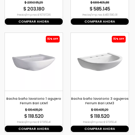
Bari
$ 239.035,29
$ 688.405,88
$ 203.180
$ 585.145
Precio s/imp. nac. $ 167.917,36
Precio s/imp. nac. $ 483.590,91
COMPRAR AHORA
COMPRAR AHORA
15% OFF
15% OFF
Bacha baño lavatorio 1 agujero
Bacha baño lavatorio 3 agujeros
Ferrum Bari LKM1
Ferrum Bari LKM3
$ 139.435,29
$ 139.435,29
$ 118.520
$ 118.520
Precio s/imp. nac. $ 97.950,41
Precio s/imp. nac. $ 97.950,41
COMPRAR AHORA
COMPRAR AHORA