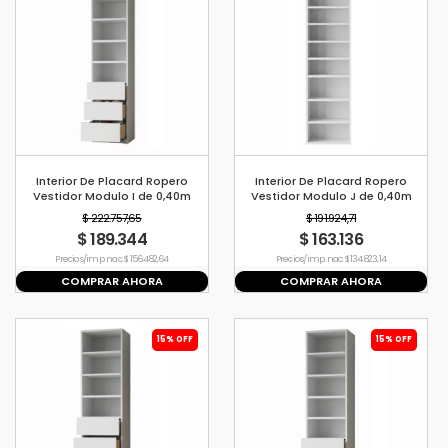
Interior De Placard Ropero
Interior De Placard Ropero
Vestidor Modulo I de 0,40m
Vestidor Modulo J de 0,40m
$ 222.757,65
$ 191.924,71
$ 189.344
$ 163.136
Precio s/imp. nac. $ 156.482,64
Precio s/imp. nac. $ 134.823,14
COMPRAR AHORA
COMPRAR AHORA
15% OFF
15% OFF