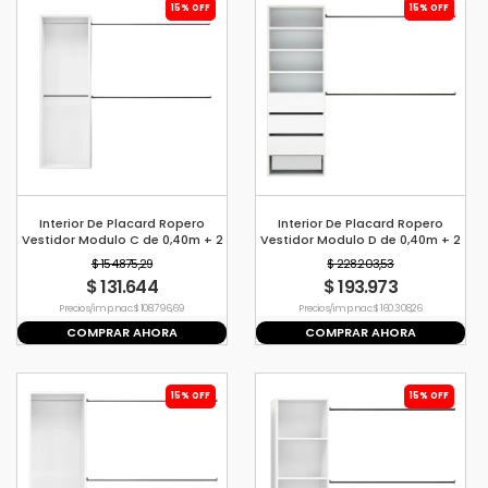
15% OFF
15% OFF
Interior De Placard Ropero
Interior De Placard Ropero
Vestidor Modulo C de 0,40m + 2
Vestidor Modulo D de 0,40m + 2
Barrales de 1,2mt
Barrales de 1,2mt
$ 154.875,29
$ 228.203,53
$ 131.644
$ 193.973
Precio s/imp. nac. $ 108.796,69
Precio s/imp. nac. $ 160.308,26
COMPRAR AHORA
COMPRAR AHORA
15% OFF
15% OFF