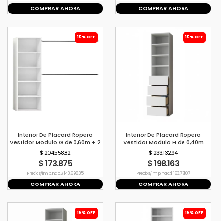
COMPRAR AHORA
COMPRAR AHORA
15% OFF
15% OFF
Interior De Placard Ropero
Interior De Placard Ropero
Vestidor Modulo G de 0,60m + 2
Vestidor Modulo H de 0,40m
Barrales de 1,2mt
$ 204.558,82
$ 233.132,94
$ 173.875
$ 198.163
Precio s/imp. nac. $ 143.698,35
Precio s/imp. nac. $ 163.771,07
COMPRAR AHORA
COMPRAR AHORA
15% OFF
15% OFF