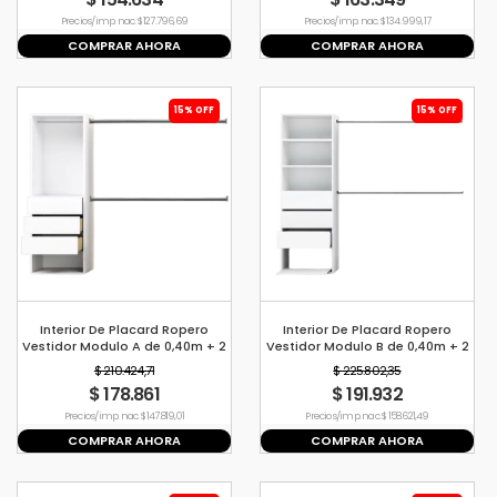
Precio s/imp. nac. $ 127.796,69
Precio s/imp. nac. $ 134.999,17
COMPRAR AHORA
COMPRAR AHORA
15% OFF
15% OFF
Interior De Placard Ropero
Interior De Placard Ropero
Vestidor Modulo A de 0,40m + 2
Vestidor Modulo B de 0,40m + 2
Barrales de 1,2mt
Barrales de 1,2mt
$ 210.424,71
$ 225.802,35
$ 178.861
$ 191.932
Precio s/imp. nac. $ 147.819,01
Precio s/imp. nac. $ 158.621,49
COMPRAR AHORA
COMPRAR AHORA