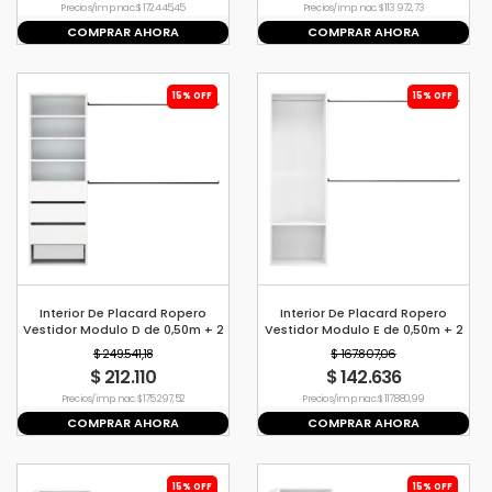
Precio s/imp. nac. $ 172.445,45
Precio s/imp. nac. $ 113.972,73
COMPRAR AHORA
COMPRAR AHORA
15% OFF
15% OFF
Interior De Placard Ropero
Interior De Placard Ropero
Vestidor Modulo D de 0,50m + 2
Vestidor Modulo E de 0,50m + 2
Barrales de 1,2mt
Barrales de 1,2mt
$ 249.541,18
$ 167.807,06
$ 212.110
$ 142.636
Precio s/imp. nac. $ 175.297,52
Precio s/imp. nac. $ 117.880,99
COMPRAR AHORA
COMPRAR AHORA
15% OFF
15% OFF