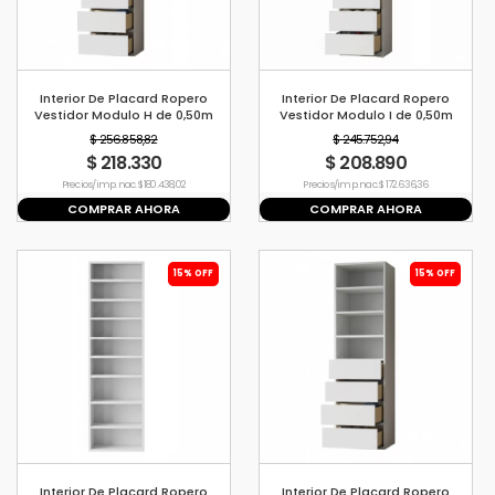
Interior De Placard Ropero
Interior De Placard Ropero
Vestidor Modulo H de 0,50m
Vestidor Modulo I de 0,50m
$ 256.858,82
$ 245.752,94
$ 218.330
$ 208.890
Precio s/imp. nac. $ 180.438,02
Precio s/imp. nac. $ 172.636,36
COMPRAR AHORA
COMPRAR AHORA
15% OFF
15% OFF
Interior De Placard Ropero
Interior De Placard Ropero