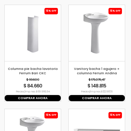
15% OFF
15% OFF
Columna pie bacha lavatorio
Vanitory bacha 1 agujero +
Ferrum Bari CKC
columna Ferrum Andina
$ 99.600
$ 175.076,47
$ 84.660
$ 148.815
Precio s/imp. nac. $ 69.966,94
Precio s/imp. nac. $ 122.987,6
COMPRAR AHORA
COMPRAR AHORA
15% OFF
15% OFF