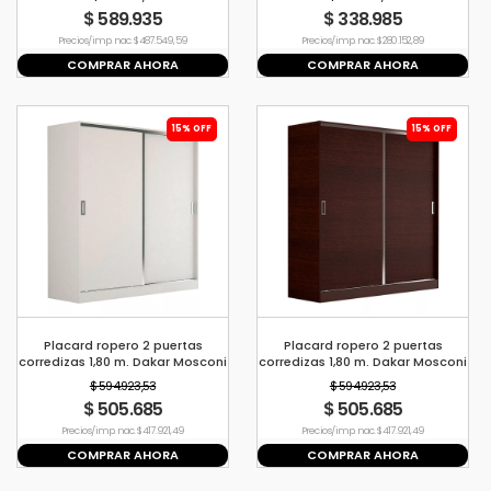
$ 589.935
$ 338.985
Precio s/imp. nac. $ 487.549,59
Precio s/imp. nac. $ 280.152,89
COMPRAR AHORA
COMPRAR AHORA
15% OFF
15% OFF
Placard ropero 2 puertas
Placard ropero 2 puertas
corredizas 1,80 m. Dakar Mosconi
corredizas 1,80 m. Dakar Mosconi
BLANCO
WENGUE
$ 594.923,53
$ 594.923,53
$ 505.685
$ 505.685
Precio s/imp. nac. $ 417.921,49
Precio s/imp. nac. $ 417.921,49
COMPRAR AHORA
COMPRAR AHORA