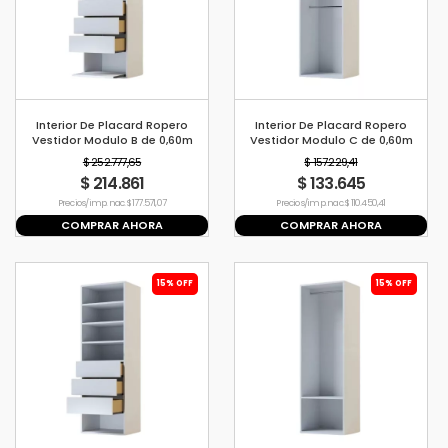
Interior De Placard Ropero
Interior De Placard Ropero
Vestidor Modulo B de 0,60m
Vestidor Modulo C de 0,60m
$ 252.777,65
$ 157.229,41
$ 214.861
$ 133.645
Precio s/imp. nac. $ 177.571,07
Precio s/imp. nac. $ 110.450,41
COMPRAR AHORA
COMPRAR AHORA
15% OFF
15% OFF