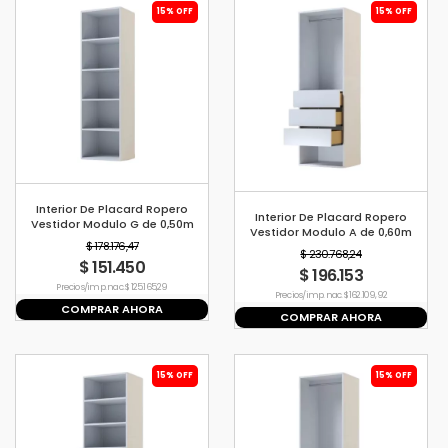
15% OFF
15% OFF
Interior De Placard Ropero
Interior De Placard Ropero
Vestidor Modulo G de 0,50m
Vestidor Modulo A de 0,60m
$ 178.176,47
$ 230.768,24
$ 151.450
$ 196.153
Precio s/imp. nac. $ 125.165,29
Precio s/imp. nac. $ 162.109,92
COMPRAR AHORA
COMPRAR AHORA
15% OFF
15% OFF