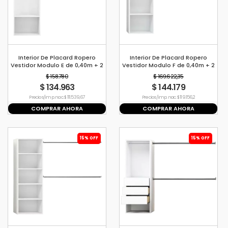
Interior De Placard Ropero
Interior De Placard Ropero
Vestidor Modulo E de 0,40m + 2
Vestidor Modulo F de 0,40m + 2
Barrales de 1,2mt
Barrales de 1,2mt
$ 158.780
$ 169.622,35
$ 134.963
$ 144.179
Precio s/imp. nac. $ 111.539,67
Precio s/imp. nac. $ 119.156,2
COMPRAR AHORA
COMPRAR AHORA
15% OFF
15% OFF