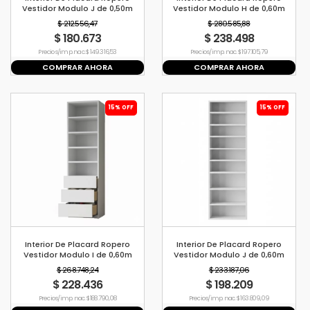
Vestidor Modulo J de 0,50m
Vestidor Modulo H de 0,60m
$ 212.556,47
$ 280.585,88
$ 180.673
$ 238.498
Precio s/imp. nac. $ 149.316,53
Precio s/imp. nac. $ 197.105,79
COMPRAR AHORA
COMPRAR AHORA
15% OFF
15% OFF
Interior De Placard Ropero
Interior De Placard Ropero
Vestidor Modulo I de 0,60m
Vestidor Modulo J de 0,60m
$ 268.748,24
$ 233.187,06
$ 228.436
$ 198.209
Precio s/imp. nac. $ 188.790,08
Precio s/imp. nac. $ 163.809,09