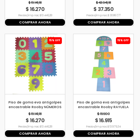
$ 19.141,18
$ 43.941,18
$ 16.270
$ 37.350
Precio s/imp. nac. $ 13.446,28
Precio s/imp. nac. $ 30.867,77
COMPRAR AHORA
COMPRAR AHORA
15% OFF
15% OFF
Piso de goma eva antigolpes
Piso de goma eva antigolpes
encastrable Rooby NÚMEROS
encastrable Rooby RAYUELA
$ 19.141,18
$ 19.900
$ 16.270
$ 16.915
Precio s/imp. nac. $ 13.446,28
Precio s/imp. nac. $ 13.979,34
COMPRAR AHORA
COMPRAR AHORA