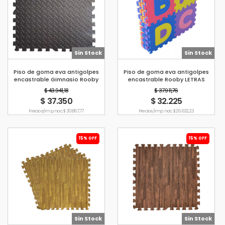
Sin Stock
Sin Stock
Piso de goma eva antigolpes
Piso de goma eva antigolpes
encastrable Gimnasio Rooby
encastrable Rooby LETRAS
NEGRO
$ 43.941,18
$ 37.911,76
$ 37.350
$ 32.225
Precio s/imp. nac. $ 30.867,77
Precio s/imp. nac. $ 26.632,23
15% OFF
15% OFF
Sin Stock
Sin Stock