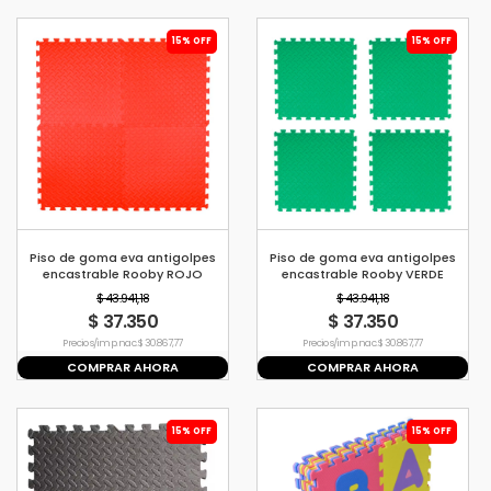
15% OFF
15% OFF
Piso de goma eva antigolpes
Piso de goma eva antigolpes
encastrable Rooby ROJO
encastrable Rooby VERDE
$ 43.941,18
$ 43.941,18
$ 37.350
$ 37.350
Precio s/imp. nac. $ 30.867,77
Precio s/imp. nac. $ 30.867,77
COMPRAR AHORA
COMPRAR AHORA
15% OFF
15% OFF