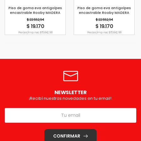
Piso de goma eva antigolpes
Piso de goma eva antigolpes
encastrable Rooby MADERA
encastrable Rooby MADERA
CLARA
OSCURA
$ 22.552,94
$ 22.552,94
$ 19.170
$ 19.170
Precio s/imp. nac. $ 15.842,98
Precio s/imp. nac. $ 15.842,98
NEWSLETTER
¡Recibí nuestras novedades en tu email!.
CONFIRMAR