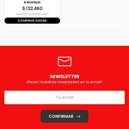
$ 155.835,29
$ 132.460
Precio s/imp. nac. $ 109.471,07
COMPRAR AHORA
NEWSLETTER
¡Recibí nuestras novedades en tu email!.
CONFIRMAR