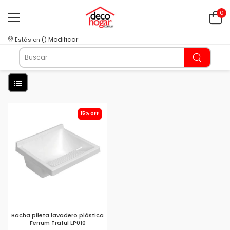
0
Modificar
Estás en
(
)
15% OFF
Bacha pileta lavadero plástica
Ferrum Traful LP010