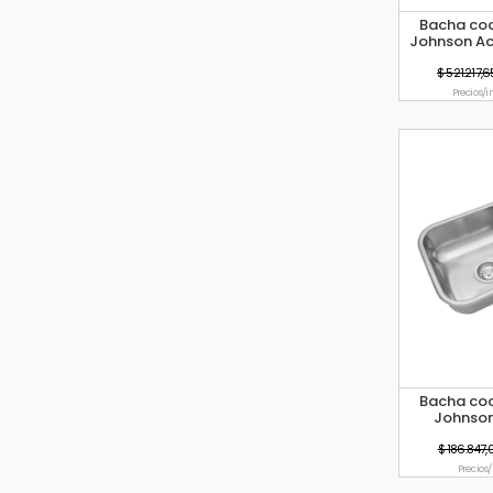
Bacha coc
Johnson A
$ 521.217,6
Precio s/i
Bacha coc
Johnson
$ 186.847,
Precio s/