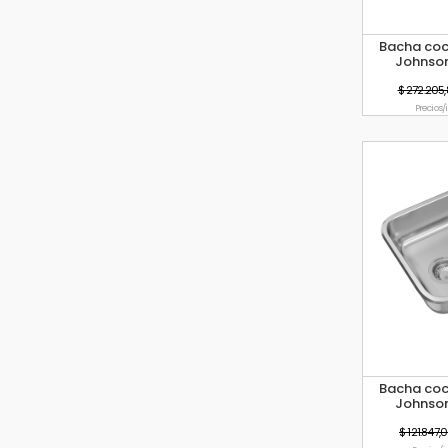
Bacha coci
Johnso
$ 272.205,
Precio s/
Bacha coci
Johnson
$ 121.847,