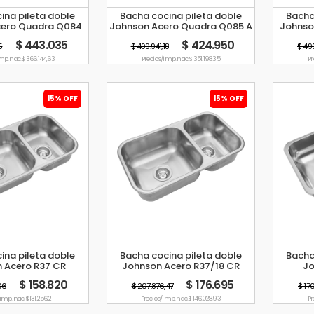
ina pileta doble
Bacha cocina pileta doble
Bacha
cero Quadra Q084
Johnson Acero Quadra Q085 A
Johnso
AD
$ 443.035
$ 424.950
5
$ 499.941,18
$ 499
mp. nac. $ 366.144,63
Precio s/imp. nac. $ 351.198,35
Pr
15% OFF
15% OFF
ina pileta doble
Bacha cocina pileta doble
Bacha
 Acero R37 CR
Johnson Acero R37/18 CR
Jo
$ 158.820
$ 176.695
06
$ 207.876,47
$ 17
imp. nac. $ 131.256,2
Precio s/imp. nac. $ 146.028,93
Pr