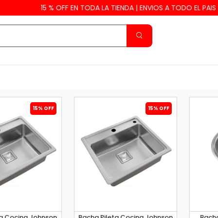
OFF EN TODA LA TIENDA | ENVIOS A TODO EL PAIS
15% OFF
15% OFF
ta Cocina Johnson
Bacha Pileta Cocina Johnson
Bacha