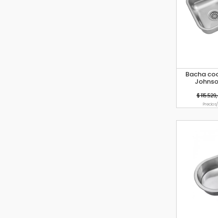
Bacha coc
Johnso
$ 115.529,
Precio s/