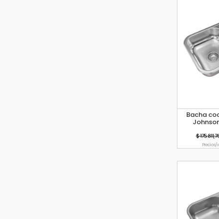
Bacha coc
Johnson
$ 175.811,7
Precio s/