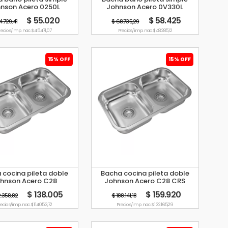
nson Acero 0250L
Johnson Acero 0V330L
$ 55.020
$ 58.425
4.729,41
$ 68.735,29
recio s/imp. nac. $ 45.471,07
Precio s/imp. nac. $ 48.285,12
15% OFF
15% OFF
 cocina pileta doble
Bacha cocina pileta doble
hnson Acero C28
Johnson Acero C28 CRS
$ 138.005
$ 159.920
2.358,82
$ 188.141,18
ecio s/imp. nac. $ 114.053,72
Precio s/imp. nac. $ 132.165,29