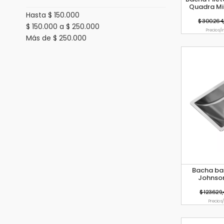
Quadra Mi
Hasta $ 150.000
$ 300.264,
$ 150.000 a $ 250.000
Precio s/i
Más de $ 250.000
Bacha bañ
Johnso
$ 123.629,
Precio s/