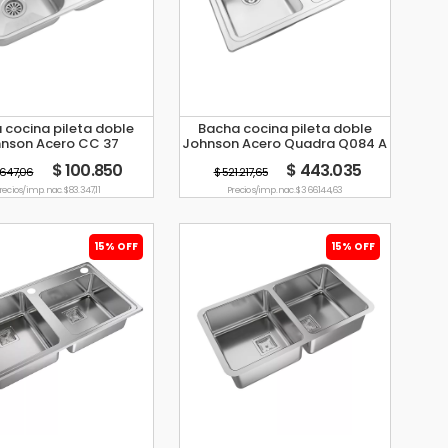
 cocina pileta doble
Bacha cocina pileta doble
nson Acero CC 37
Johnson Acero Quadra Q084 A
$ 100.850
$ 443.035
8.647,06
$ 521.217,65
recio s/imp. nac. $ 83.347,11
Precio s/imp. nac. $ 366.144,63
15% OFF
15% OFF