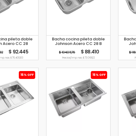
ina pileta doble
Bacha cocina pileta doble
Bacha
n Acero CC 28
Johnson Acero CC 28 B
Joh
$ 92.445
$ 88.410
,82
$ 104.011,76
$ 11
imp. nac. $ 76.400,83
Precio s/imp. nac. $ 73.066,12
P
15% OFF
15% OFF