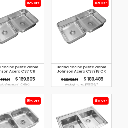
15% OFF
15% OFF
 cocina pileta doble
Bacha cocina pileta doble
nson Acero C37 CR
Johnson Acero C37/18 CR
$ 169.605
$ 189.485
9.535,29
$ 222.923,53
ecio s/imp. nac. $ 140.169,42
Precio s/imp. nac. $ 156.599,17
15% OFF
15% OFF