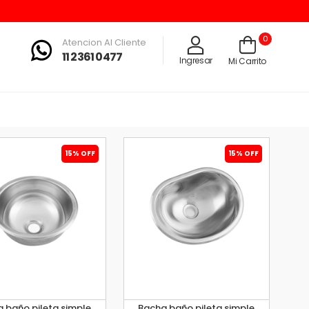
0
Atencion Al Cliente
11 2361 0477
Ingresar
Mi Carrito
15% OFF
15% OFF
 baño pileta simple
Bacha baño pileta simple