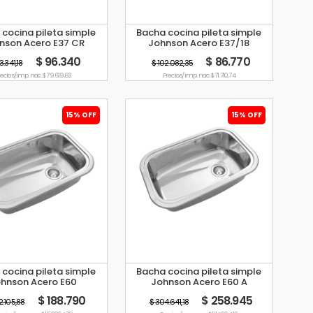
cocina pileta simple
Bacha cocina pileta simple
nson Acero E37 CR
Johnson Acero E37/18
$ 96.340
$ 86.770
13.341,18
$ 102.082,35
ecio s/imp. nac. $ 79.619,83
Precio s/imp. nac. $ 71.710,74
15% OFF
15% OFF
cocina pileta simple
Bacha cocina pileta simple
hnson Acero E60
Johnson Acero E60 A
$ 188.790
$ 258.945
2.105,88
$ 304.641,18