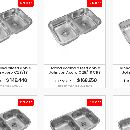
15% OFF
15% OFF
ina pileta doble
Bacha cocina pileta doble
Bacha
 Acero C28/18
Johnson Acero C28/18 CRS
Joh
$ 149.440
$ 168.850
6
$ 198.647,06
$ 19
imp. nac. $ 123.504,13
Precio s/imp. nac. $ 139.545,45
Pr
15% OFF
15% OFF