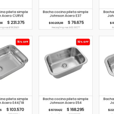
na pileta simple
Bacha cocina pileta simple
Bacha 
n Acero CURVE
Johnson Acero E37
Joh
$ 231.375
$ 76.675
88
$ 90.205,88
$ 1
imp. nac. $ 191.219,01
Precio s/imp. nac. $ 63.367,77
Pr
15% OFF
15% OFF
na pileta simple
Bacha cocina pileta simple
Bacha 
 Acero E44/18
Johnson Acero E54
Jo
$ 103.570
$ 168.295
06
$ 197.994,12
$ 22