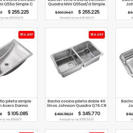
ni Q55a Simple C
Quadra Mini Q55ad/d Simple
Joh
Sopapa
21l
$ 255.225
$ 255.225
71
$ 300.264,71
$ 6
mp. nac. $ 210.929,75
Precio s/imp. nac. $ 210.929,75
P
15% OFF
15% OFF
o pileta simple
Bacha cocina pileta doble 40
Bacha
n Acero Danna
litros Johnson Quadra Q76 CR
Jo
$ 105.085
$ 345.770
41
$ 406.788,24
$ 16
imp. nac. $ 86.847,11
Precio s/imp. nac. $ 285.760,33
Pr