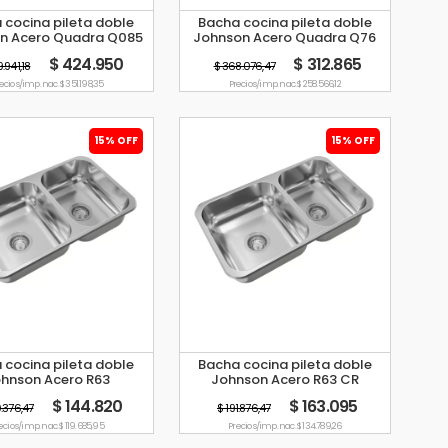
 cocina pileta doble
Bacha cocina pileta doble
n Acero Quadra Q085
Johnson Acero Quadra Q76
AD
$ 424.950
$ 312.865
.941,18
$ 368.076,47
ecio s/imp. nac. $ 351.198,35
Precio s/imp. nac. $ 258.566,12
15% OFF
15% OFF
 cocina pileta doble
Bacha cocina pileta doble
hnson Acero R63
Johnson Acero R63 CR
$ 144.820
$ 163.095
0.376,47
$ 191.876,47
ecio s/imp. nac. $ 119.685,95
Precio s/imp. nac. $ 134.789,26