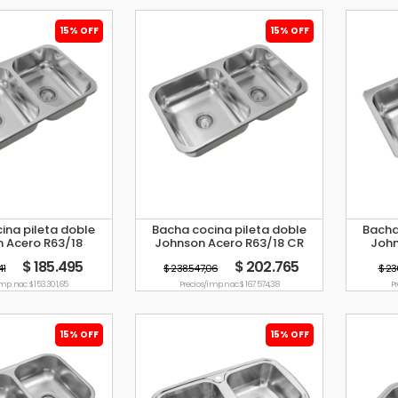
15% OFF
15% OFF
ina pileta doble
Bacha cocina pileta doble
Bacha
 Acero R63/18
Johnson Acero R63/18 CR
John
$ 185.495
$ 202.765
41
$ 238.547,06
$ 23
imp. nac. $ 153.301,65
Precio s/imp. nac. $ 167.574,38
Pr
15% OFF
15% OFF