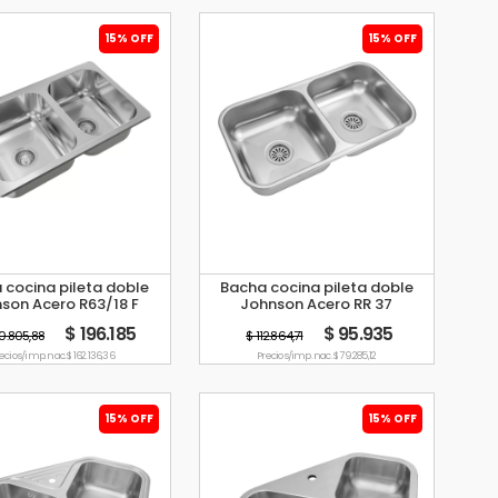
15% OFF
15% OFF
 cocina pileta doble
Bacha cocina pileta doble
son Acero R63/18 F
Johnson Acero RR 37
$ 196.185
$ 95.935
0.805,88
$ 112.864,71
ecio s/imp. nac. $ 162.136,36
Precio s/imp. nac. $ 79.285,12
15% OFF
15% OFF