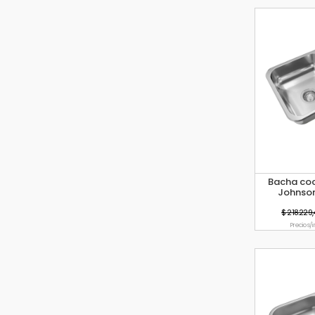
Bacha coc
Johnson
$ 218.229,
Precio s/