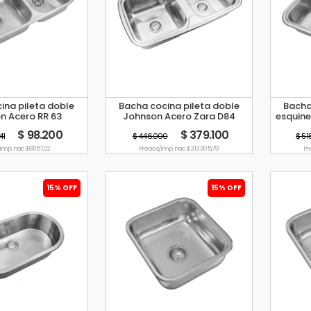
ina pileta doble
Bacha cocina pileta doble
Bacha
n Acero RR 63
Johnson Acero Zara D84
esquine
$ 98.200
$ 379.100
41
$ 446.000
$ 51
imp. nac. $ 81.157,02
Precio s/imp. nac. $ 313.305,79
Pr
15% OFF
15% OFF