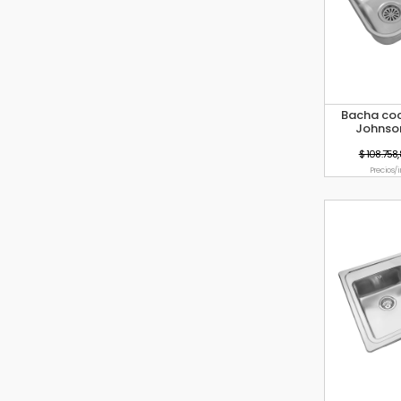
Bacha coc
Johnso
$ 108.758
Precio s/