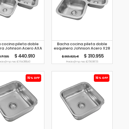
 cocina pileta doble
Bacha cocina pileta doble
ra Johnson Acero AXA
esquinera Johnson Acero X28
D78
$ 440.910
$ 310.955
8.717,65
$ 365.829,41
ecio s/imp. nac. $ 364.388,43
Precio s/imp. nac. $ 256.987,6
15% OFF
15% OFF