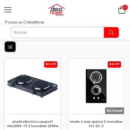
0
Modificar
Estás en
(
)
15% OFF
15% OFF
Sin Stock
Anafe Eléctrico Lusqtoff
Anafe A Gas Spezia 2 Hornallas
ANL2000-72 2 hornallas 2000w
TST 22-2