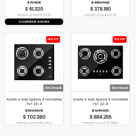
$ 72.141,18
$ 446.094,12
$ 61.320
$ 379.180
Precio s/imp. nac. $ 50.677,69
Precio s/imp. nac. $ 313.371,9
COMPRAR AHORA
15% OFF
15% OFF
Sin Stock
Sin Stock
Anafe A Gas Spezia 4 Hornallas
Anafe A Gas Spezia 5 Hornallas
TST 22-4
TST 22-5
$ 826.329,41
$ 1.040.300
$ 702.380
$ 884.255
Precio s/imp. nac. $ 580.479,34
Precio s/imp. nac. $ 730.789,26