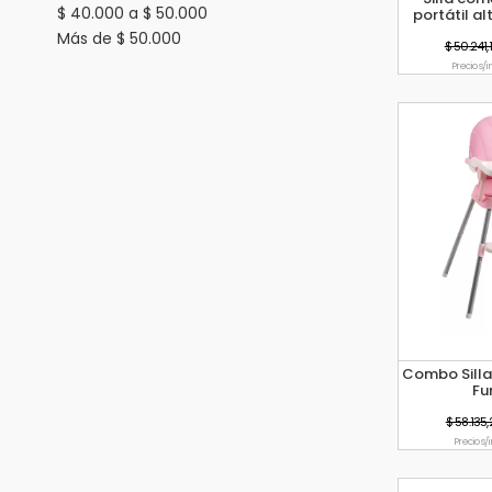
$ 40.000 a $ 50.000
portátil a
Más de $ 50.000
$ 50.241,
Precio s/
Combo Silla 
Fu
$ 58.135,
Precio s/