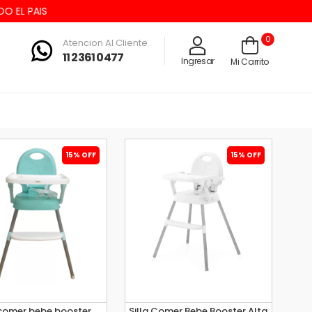
AIS
0
Atencion Al Cliente
11 2361 0477
Ingresar
Mi Carrito
15% OFF
15% OFF
 comer bebe booster
Silla Comer Bebe Booster Alta