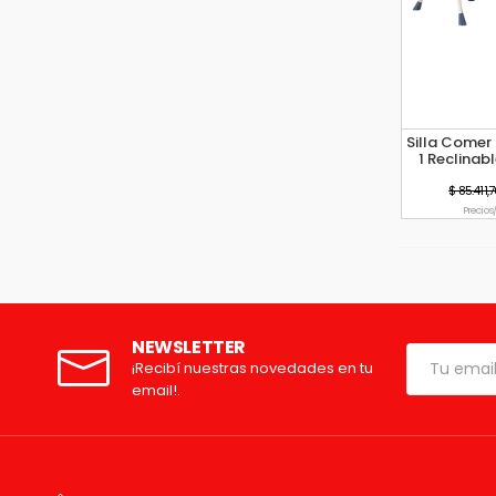
Silla Comer
1 Reclinab
$ 85.411,
Precio s
NEWSLETTER
¡Recibí nuestras novedades en tu
email!.