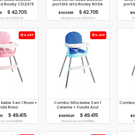
lta Rooby CELESTE
portátil alta Rooby ROSA
portá
$ 42.705
$ 42.705
18
$ 50.241,18
$ 5
imp. nac. $ 35.293,39
Precio s/imp. nac. $ 35.293,39
Pr
15% OFF
15% OFF
bebe 3 en 1 Rosa +
Combo Silla bebe 3 en 1
Combo S
nda Rosa
Celeste + Funda Azul
$ 49.415
$ 49.415
29
$ 58.135,29
$ 5
imp. nac. $ 40.838,84
Precio s/imp. nac. $ 40.838,84
Pr