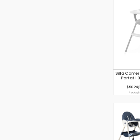
Silla Comer
Portatil 
$ 50.241,
Precio s/