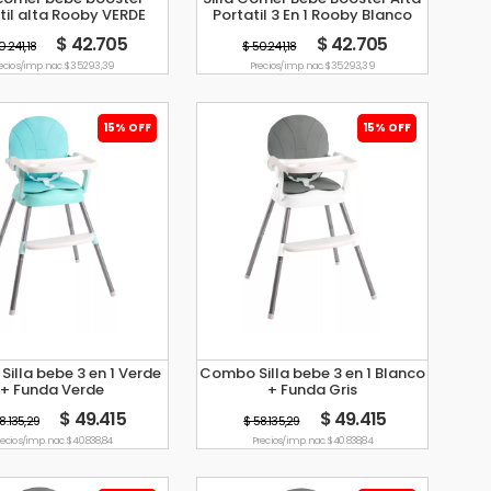
til alta Rooby VERDE
Portatil 3 En 1 Rooby Blanco
$ 42.705
$ 42.705
0.241,18
$ 50.241,18
ecio s/imp. nac. $ 35.293,39
Precio s/imp. nac. $ 35.293,39
15% OFF
15% OFF
illa bebe 3 en 1 Verde
Combo Silla bebe 3 en 1 Blanco
+ Funda Verde
+ Funda Gris
$ 49.415
$ 49.415
8.135,29
$ 58.135,29
ecio s/imp. nac. $ 40.838,84
Precio s/imp. nac. $ 40.838,84