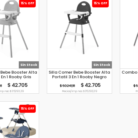
15% OFF
15% OFF
Sin Stock
Sin Stock
 Bebe Booster Alta
Silla Comer Bebe Booster Alta
Combo S
3 En 1 Rooby Gris
Portatil 3 En 1 Rooby Negro
$ 42.705
$ 42.705
18
$ 50.241,18
$ 5
imp. nac. $ 35.293,39
Precio s/imp. nac. $ 35.293,39
Pr
15% OFF