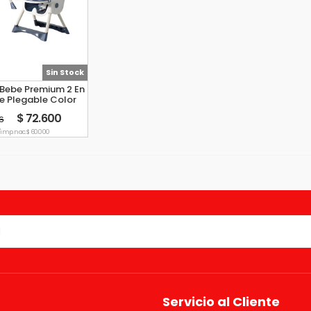
Sin Stock
 Bebe Premium 2 En
le Plegable Color
Azul
$ 72.600
76
/imp. nac. $ 60.000
Servicio al Cliente