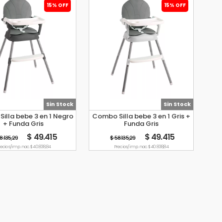
15% OFF
15% OFF
Sin Stock
Sin Stock
illa bebe 3 en 1 Negro
Combo Silla bebe 3 en 1 Gris +
+ Funda Gris
Funda Gris
$ 49.415
$ 49.415
8.135,29
$ 58.135,29
ecio s/imp. nac. $ 40.838,84
Precio s/imp. nac. $ 40.838,84