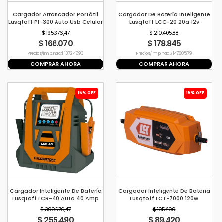
Cargador Arrancador Portátil
Cargador De Batería Inteligente
Lusqtoff PI-300 Auto Usb Celular
Lusqtoff LCC-20 20a 12v
Luz
$ 195.376,47
$ 210.405,88
$ 166.070
$ 178.845
Precio s/imp. nac. $ 137.247,93
Precio s/imp. nac. $ 147.805,79
COMPRAR AHORA
COMPRAR AHORA
15% OFF
15% OFF
Cargador Inteligente De Batería
Cargador Inteligente De Batería
Lusqtoff LCR-40 Auto 40 Amp
Lusqtoff LCT-7000 120w
$ 300.576,47
$ 105.200
$ 255.490
$ 89.420