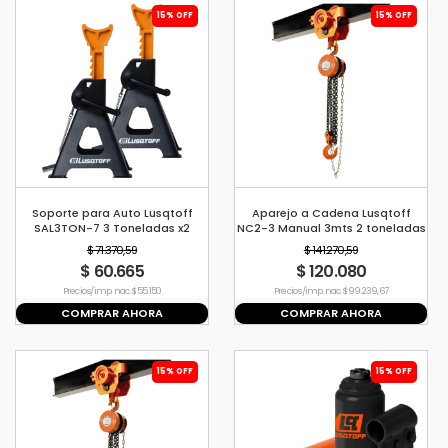
15% OFF
15% OFF
Soporte para Auto Lusqtoff
Aparejo a Cadena Lusqtoff
SAL3TON-7 3 Toneladas x2
NC2-3 Manual 3mts 2 toneladas
$ 71.370,59
$ 141.270,59
$ 60.665
$ 120.080
Precio s/imp. nac. $ 55.150
Precio s/imp. nac. $ 99.239,67
COMPRAR AHORA
COMPRAR AHORA
15% OFF
15% OFF