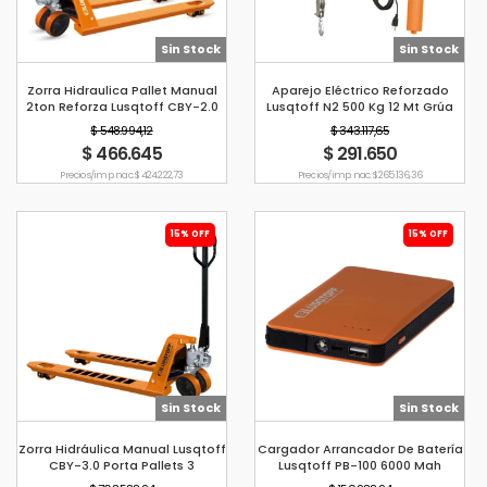
Sin Stock
Sin Stock
Zorra Hidraulica Pallet Manual
Aparejo Eléctrico Reforzado
2ton Reforza Lusqtoff CBY-2.0
Lusqtoff N2 500 Kg 12 Mt Grúa
$ 548.994,12
$ 343.117,65
$ 466.645
$ 291.650
Precio s/imp. nac. $ 424.222,73
Precio s/imp. nac. $ 265.136,36
15% OFF
15% OFF
Sin Stock
Sin Stock
Zorra Hidráulica Manual Lusqtoff
Cargador Arrancador De Batería
CBY-3.0 Porta Pallets 3
Lusqtoff PB-100 6000 Mah
Toneladas