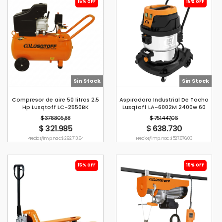
15% OFF
15% OFF
Sin Stock
Sin Stock
Compresor de aire 50 litros 2,5
Aspiradora Industrial De Tacho
Hp Lusqtoff LC-2550BK
Lusqtoff LA-6002M 2400w 60
Litros
$ 378.805,88
$ 751.447,06
$ 321.985
$ 638.730
Precio s/imp. nac. $ 292.713,64
Precio s/imp. nac. $ 527.876,03
15% OFF
15% OFF