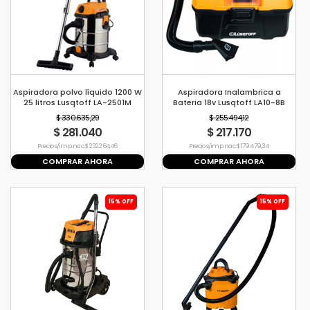
Aspiradora polvo líquido 1200 W
Aspiradora Inalambrica a
25 litros Lusqtoff LA-2501M
Bateria 18v Lusqtoff LA10-8B
$ 330.635,29
$ 255.494,12
$ 281.040
$ 217.170
Precio s/imp. nac. $ 232.264,46
Precio s/imp. nac. $ 179.479,34
COMPRAR AHORA
COMPRAR AHORA
15% OFF
15% OFF