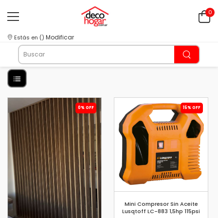
0
Modificar
Estás en
(
)
0% OFF
15% OFF
Mini Compresor Sin Aceite
Lusqtoff LC-883 1,5hp 115psi