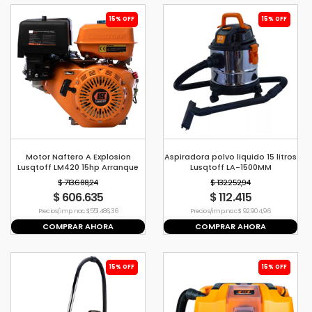
15% OFF
15% OFF
Motor Naftero A Explosion
Aspiradora polvo liquido 15 litros
Lusqtoff LM420 15hp Arranque
Lusqtoff LA-1500MM
Manual
$ 713.688,24
$ 132.252,94
$ 606.635
$ 112.415
Precio s/imp. nac. $ 551.486,36
Precio s/imp. nac. $ 92.904,96
COMPRAR AHORA
COMPRAR AHORA
15% OFF
15% OFF