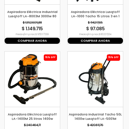
Aspiradora Eléctrica Industrial
Aspiradora Eléctrica Lusqtoff
Lusqtoff LA-8003M 3000w 80
LA-1000 Tacho 15 Litros 3 en 1
litros
Liquido Solido Sopladora
$ 1.352.605,88
$ 114.217,65
$ 1.149.715
$ 97.085
Precio s/imp. nac. $ 950.177,69
Precio s/imp. nac. $ 80.235,54
COMPRAR AHORA
COMPRAR AHORA
15% OFF
15% OFF
Aspiradora Eléctrica Lusqtoff
Aspiradora Industrial Tacho 50L
LA-1400M 25 litros 1400w
1400w Lusqtoff LA-5001M
$ 240.464,71
$ 420.811,76