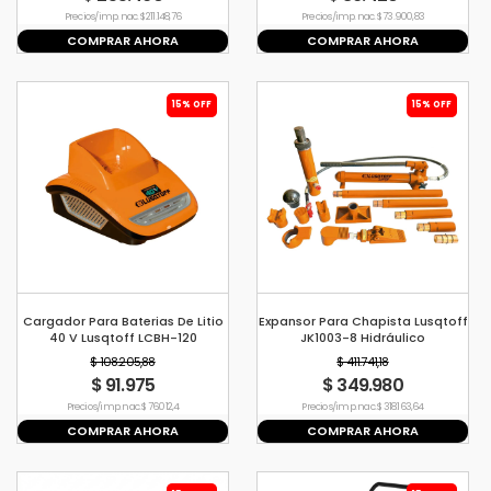
Precio s/imp. nac. $ 211.148,76
Precio s/imp. nac. $ 73.900,83
COMPRAR AHORA
COMPRAR AHORA
15% OFF
15% OFF
Cargador Para Baterias De Litio
Expansor Para Chapista Lusqtoff
40 V Lusqtoff LCBH-120
JK1003-8 Hidráulico
$ 108.205,88
$ 411.741,18
$ 91.975
$ 349.980
Precio s/imp. nac. $ 76.012,4
Precio s/imp. nac. $ 318.163,64
COMPRAR AHORA
COMPRAR AHORA