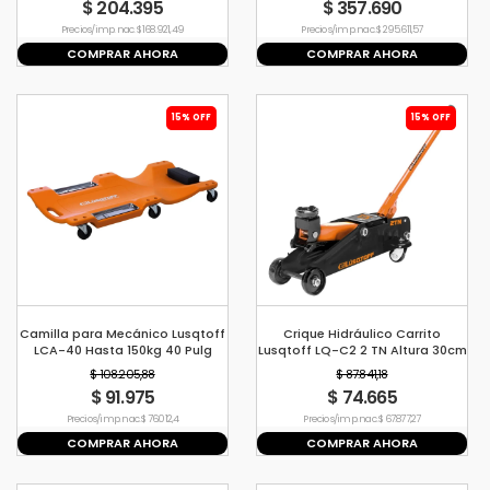
$ 204.395
$ 357.690
Precio s/imp. nac. $ 168.921,49
Precio s/imp. nac. $ 295.611,57
COMPRAR AHORA
COMPRAR AHORA
15% OFF
15% OFF
Camilla para Mecánico Lusqtoff
Crique Hidráulico Carrito
LCA-40 Hasta 150kg 40 Pulg
Lusqtoff LQ-C2 2 TN Altura 30cm
con Maletín
$ 108.205,88
$ 87.841,18
$ 91.975
$ 74.665
Precio s/imp. nac. $ 76.012,4
Precio s/imp. nac. $ 67.877,27
COMPRAR AHORA
COMPRAR AHORA