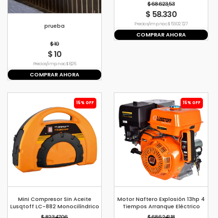
$ 68.623,53
$ 58.330
Precio s/imp. nac. $ 53.027,27
prueba
COMPRAR AHORA
$ 10
$ 10
Precio s/imp. nac. $ 8,26
COMPRAR AHORA
15% OFF
15% OFF
Mini Compresor Sin Aceite
Motor Naftero Explosión 13hp 4
Lusqtoff LC-882 Monocilíndrico
Tiempos Arranque Eléctrico
1.5hp
$ 82.347,06
$ 686.241,18