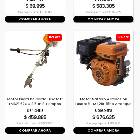
$ 69.995
$ 583.305
Precio s/imp. nac. $ 63.631,82
Precio s/imp. nac. $ 530.277,27
COMPRAR AHORA
COMPRAR AHORA
15% OFF
15% OFF
Motor Fuera De Borda Lusqtoff
Motor Naftero A Explosion
LM621 62CC 2.5HP 2 Tiempos
Lusqtoff LM420E 15hp Arranque
Eléctrico
$ 541.041,18
$ 796.041,18
$ 459.885
$ 676.635
Precio s/imp. nac. $ 380.070,25
Precio s/imp. nac. $ 615.122,73
COMPRAR AHORA
COMPRAR AHORA