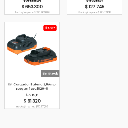
$ 768.588,24
$ 150.288,24
$ 653.300
$ 127.745
Precio s/imp. nac. $ 593.909,09
Precio s/imp. nac. $ 105.574,38
15% OFF
Sin Stock
Kit Cargador Bateria 2,0Amp
Lusqtoff LBC1820-8
$ 72.141,18
$ 61.320
Precio s/imp. nac. $ 50.677,69