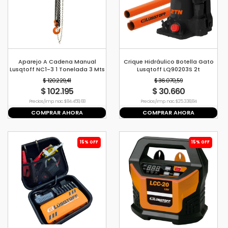
Aparejo A Cadena Manual
Crique Hidráulico Botella Gato
Lusqtoff NC1-3 1 Tonelada 3 Mts
Lusqtoff LQ90203S 2t
Metros Reforzado
$ 120.229,41
$ 36.070,59
$ 102.195
$ 30.660
Precio s/imp. nac. $ 84.458,68
Precio s/imp. nac. $ 25.338,84
COMPRAR AHORA
COMPRAR AHORA
15% OFF
15% OFF