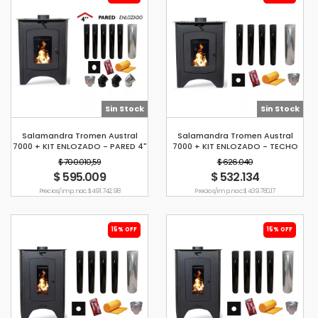
Sin Stock
Sin Stock
Salamandra Tromen Austral
Salamandra Tromen Austral
7000 + KIT ENLOZADO - PARED 4"
7000 + KIT ENLOZADO - TECHO
4"
$ 700.010,59
$ 626.040
$ 595.009
$ 532.134
Precio s/imp. nac. $ 491.742,98
Precio s/imp. nac. $ 439.780,17
15% OFF
15% OFF