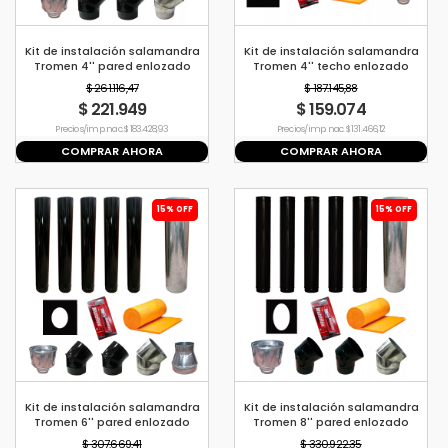
Kit de instalación salamandra
Kit de instalación salamandra
Tromen 4'' pared enlozado
Tromen 4'' techo enlozado
$ 261.116,47
$ 187.145,88
$ 221.949
$ 159.074
Precio s/imp. nac. $ 183.428,93
Precio s/imp. nac. $ 131.466,12
COMPRAR AHORA
COMPRAR AHORA
15% OFF
15% OFF
Kit de instalación salamandra
Kit de instalación salamandra
Tromen 6'' pared enlozado
Tromen 8'' pared enlozado
$ 307.669,41
$ 330.922,35