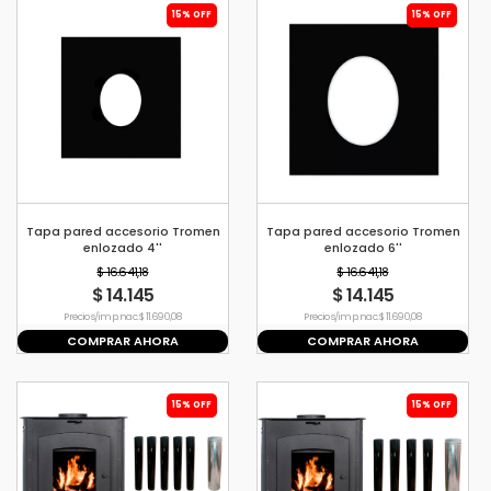
15% OFF
15% OFF
Tapa pared accesorio Tromen
Tapa pared accesorio Tromen
enlozado 4''
enlozado 6''
$ 16.641,18
$ 16.641,18
$ 14.145
$ 14.145
Precio s/imp. nac. $ 11.690,08
Precio s/imp. nac. $ 11.690,08
COMPRAR AHORA
COMPRAR AHORA
15% OFF
15% OFF