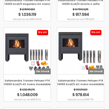
Salamandra Tromen Pehuen P14
Salamandra Tromen Pehuen P14
14000 Kcal/h Esquinero Kit Acero
14000 Kcal/h Estufa A Leña
Inoxidable Pared 6"
$ 1.218.963,53
$ 1.079.522,35
$ 1.036.119
$ 917.594
Precio s/imp. nac. $ 856.296,69
Precio s/imp. nac. $ 758.342,15
15% OFF
15% OFF
Sin Stock
Sin Stock
Salamandra Tromen Pehuen P14
Salamandra Tromen Pehuen P14
14000 Kcal/h Kit Acero Inoxidable
14000 Kcal/h Kit Acero Inoxidable
Pared 6"
Techo 6"
$ 1.232.951,76
$ 1.151.310,59
$ 1.048.009
$ 978.614
Precio s/imp. nac. $ 866.123,14
Precio s/imp. nac. $ 808.771,9