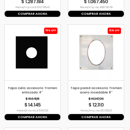
$ 1.287.184
$ 1.067.450
Precio s/imp. nac. $ 1.063.788,43
Precio s/imp. nac. $ 882.190,08
COMPRAR AHORA
COMPRAR AHORA
15% OFF
15% OFF
Tapa cielo accesorio Tromen
Tapa pared accesorio Tromen
enlozado 4''
acero inoxidable 8''
$ 16.641,18
$ 14.247,06
$ 14.145
$ 12.110
Precio s/imp. nac. $ 11.690,08
Precio s/imp. nac. $ 10.008,26
COMPRAR AHORA
COMPRAR AHORA