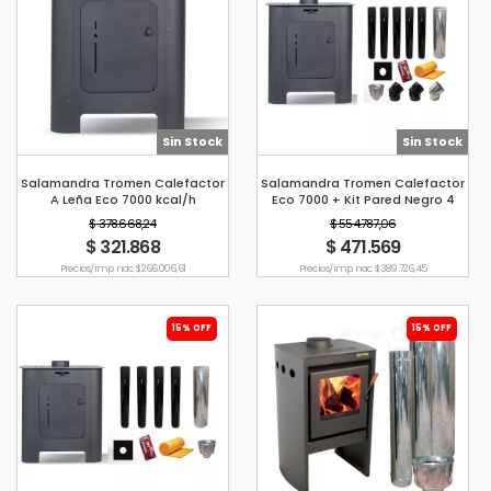
Sin Stock
Sin Stock
Salamandra Tromen Calefactor
Salamandra Tromen Calefactor
A Leña Eco 7000 kcal/h
Eco 7000 + Kit Pared Negro 4
$ 378.668,24
$ 554.787,06
$ 321.868
$ 471.569
Precio s/imp. nac. $ 266.006,61
Precio s/imp. nac. $ 389.726,45
15% OFF
15% OFF