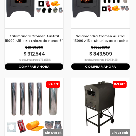
Salamandra Tromen Austral
Salamandra Tromen Austral
15000 A15 + Kit Enlozado Pared 6"
15000 A15 + Kit Enlozado Techo
6"
$ 1.073.581,18
$ 992.363,53
$ 912.544
$ 843.509
Precio s/imp. nac. $ 754.168,6
Precio s/imp. nac. $ 697.114,88
COMPRAR AHORA
COMPRAR AHORA
15% OFF
15% OFF
Sin Stock
Sin Stock