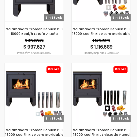
Sin Stock
Sin Stock
Salamandra Tromen Pehuen P18
Salamandra Tromen Pehuen P18
18000 Kcal/h Estufa A Leña
18000 Kcal/h Kit Acero Inoxidable
Pared 6"
$ 1.173.678,82
$ 1.313.751,76
$ 997.627
$ 1.116.689
Precio s/imp. nac. $ 824.485,12
Precio s/imp. nac. $ 922.883,47
15% OFF
15% OFF
Sin Stock
Sin Stock
Salamandra Tromen Pehuen P18
Salamandra Tromen Pehuen P18
18000 Kcal/h Kit Acero Inoxidable
18000 Kcal/h Kit Enlozado Pared