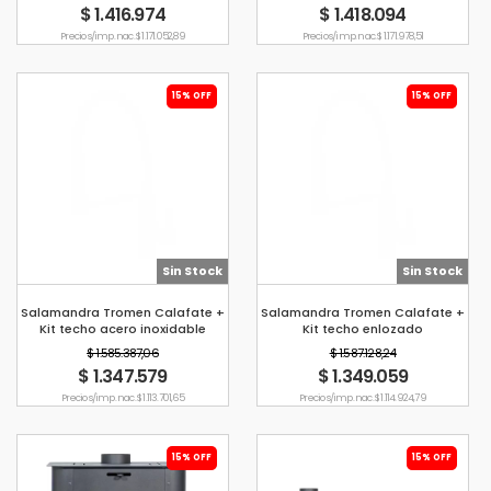
$ 1.416.974
$ 1.418.094
Precio s/imp. nac. $ 1.171.052,89
Precio s/imp. nac. $ 1.171.978,51
15% OFF
15% OFF
Sin Stock
Sin Stock
Salamandra Tromen Calafate +
Salamandra Tromen Calafate +
Kit techo acero inoxidable
Kit techo enlozado
$ 1.585.387,06
$ 1.587.128,24
$ 1.347.579
$ 1.349.059
Precio s/imp. nac. $ 1.113.701,65
Precio s/imp. nac. $ 1.114.924,79
15% OFF
15% OFF