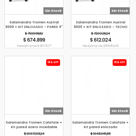
Sin Stock
Sin Stock
Salamandra Tromen Austral
Salamandra Tromen Austral
9000 + KIT ENLOZADO - PARED 4"
9000 + KIT ENLOZADO - TECHO
4"
$ 793.998,82
$ 720.028,24
$ 674.899
$ 612.024
Precio s/imp. nac. $ 557.767,77
Precio s/imp. nac. $ 505.804,96
15% OFF
15% OFF
Sin Stock
Sin Stock
Salamandra Tromen Calafate +
Salamandra Tromen Calafate +
Kit pared acero inoxidable
Kit pared enlozado
$ 1.667.028,24
$ 1.668.345,88