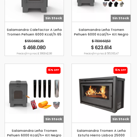
Sin Stock
Sin Stock
Salamandra Calefactor A Leña
Salamandra Leña Tromen
Tromen Pehuen 6000 Kcal/h 65
Pehuen 6000 Kcal/h+ Kit Negro
M2
Pared 4
$ 550.682,35
$ 733.663,53
$ 468.080
$ 623.614
Precio s/imp. nac. $ 386.842,98
Precio s/imp. nac. $ 515.383,47
15% OFF
15% OFF
Sin Stock
Sin Stock
Salamandra Leña Tromen
Salamandra Tromen A Leña
Pehuen 6000 Kcal/h+ Kit Negro
Estufa Hierro Lisboa 25000