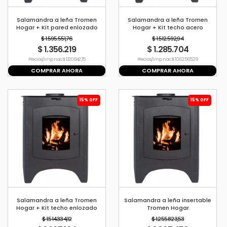
Salamandra a leña Tromen
Salamandra a leña Tromen
Hogar + Kit pared enlozado
Hogar + Kit techo acero
inoxidable
$ 1.595.551,76
$ 1.512.592,94
$ 1.356.219
$ 1.285.704
Precio s/imp. nac. $ 1.120.842,15
Precio s/imp. nac. $ 1.062.565,29
COMPRAR AHORA
COMPRAR AHORA
15% OFF
15% OFF
Salamandra a leña Tromen
Salamandra a leña insertable
Hogar + Kit techo enlozado
Tromen Hogar
$ 1.514.334,12
$ 1.255.823,53