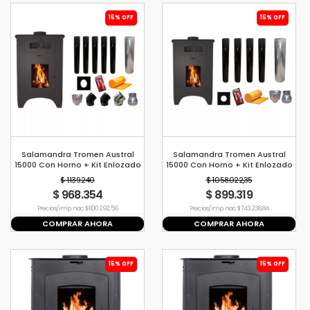
15% OFF
15% OFF
Salamandra Tromen Austral
Salamandra Tromen Austral
15000 Con Horno + Kit Enlozado
15000 Con Horno + Kit Enlozado
Pared 6&quot;
Techo 6&quot;
$ 1.139.240
$ 1.058.022,35
$ 968.354
$ 899.319
Precio s/imp. nac. $ 800.292,56
Precio s/imp. nac. $ 743.238,84
COMPRAR AHORA
COMPRAR AHORA
15% OFF
15% OFF