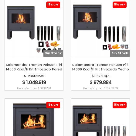
15% OFF
15% OFF
Sin Stock
Sin Stock
Salamandra Tromen Pehuen P14
Salamandra Tromen Pehuen P14
14000 Kcal/h Kit Enlozado Pared
14000 Kcal/h Kit Enlozado Techo
6"
6"
$ 1.234.022,35
$ 1.152.804,71
$ 1.048.919
$ 979.884
Precio s/imp. nac. $ 866.875,21
Precio s/imp. nac. $ 809.821,49
15% OFF
15% OFF