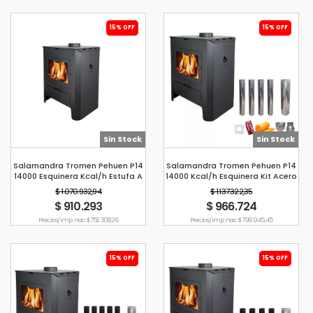
15% OFF
15% OFF
Sin Stock
Sin Stock
Salamandra Tromen Pehuen P14
Salamandra Tromen Pehuen P14
14000 Esquinera Kcal/h Estufa A
14000 Kcal/h Esquinera Kit Acero
Leña
Inoxidable Techo 6"
$ 1.070.932,94
$ 1.137.322,35
$ 910.293
$ 966.724
Precio s/imp. nac. $ 752.308,26
Precio s/imp. nac. $ 798.945,45
15% OFF
15% OFF