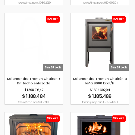
Precio s/imp. nac. $ 1.039.271,9
Precio s/imp. nac. $ 980.995,04
15% OFF
15% OFF
Sin Stock
Sin Stock
Salamandra Tromen Chalten +
Salamandra Tromen Chaltén a
Kit techo enlozado
leña 9000 kcal/h
$ 1.398.216,47
$ 1.394.692,94
$ 1.188.484
$ 1.185.489
Precio s/imp. nac. $ 982.218,18
Precio s/imp. nac. $ 979.742,98
15% OFF
15% OFF