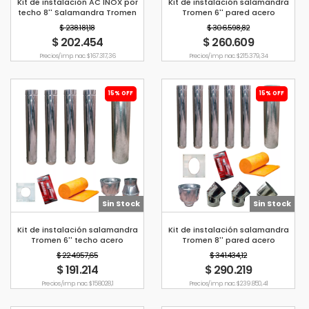
Kit de instalación AC INOX por
Kit de instalación salamandra
techo 8'' Salamandra Tromen
Tromen 6'' pared acero
inoxidable
$ 238.181,18
$ 306.598,82
$ 202.454
$ 260.609
Precio s/imp. nac. $ 167.317,36
Precio s/imp. nac. $ 215.379,34
15% OFF
15% OFF
Sin Stock
Sin Stock
Kit de instalación salamandra
Kit de instalación salamandra
Tromen 6'' techo acero
Tromen 8'' pared acero
inoxidable
inoxidable
$ 224.957,65
$ 341.434,12
$ 191.214
$ 290.219
Precio s/imp. nac. $ 158.028,1
Precio s/imp. nac. $ 239.850,41