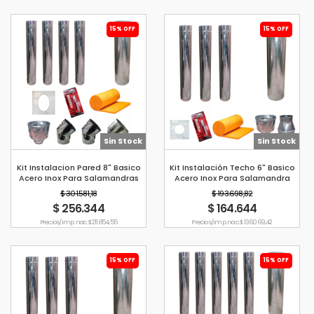
15% OFF
15% OFF
Sin Stock
Sin Stock
Kit Instalacion Pared 8" Basico
Kit Instalación Techo 6" Basico
Acero Inox Para Salamandras
Acero Inox Para Salamandra
Tromen
Tromen
$ 301.581,18
$ 193.698,82
$ 256.344
$ 164.644
Precio s/imp. nac. $ 211.854,55
Precio s/imp. nac. $ 136.069,42
15% OFF
15% OFF