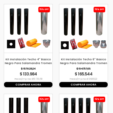
15% OFF
15% OFF
Kit Instalación Techo 4" Basico
Kit Instalación Techo 6" Basico
Negro Para Salamandra Tromen
Negro Para Salamandra Tromen
$ 157.628,24
$ 194.757,65
$ 133.984
$ 165.544
Precio s/imp. nac. $ 110.730,58
Precio s/imp. nac. $ 136.813,22
COMPRAR AHORA
COMPRAR AHORA
15% OFF
15% OFF