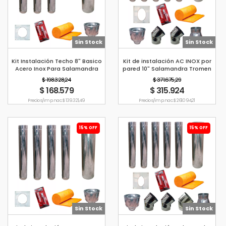
Sin Stock
Sin Stock
Kit Instalación Techo 8" Basico
Kit de instalación AC INOX por
Acero Inox Para Salamandra
pared 10" Salamandra Tromen
Tromen
$ 198.328,24
$ 371.675,29
$ 168.579
$ 315.924
Precio s/imp. nac. $ 139.321,49
Precio s/imp. nac. $ 261.094,21
15% OFF
15% OFF
Sin Stock
Sin Stock