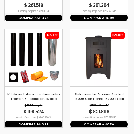
$ 261.519
$ 281.284
Precio s/imp. nac. $ 216.131,4
Precio s/imp. nac. $ 232.466,12
COMPRAR AHORA
COMPRAR AHORA
15% OFF
15% OFF
Kit de instalación salamandra
Salamandra Tromen Austral
Tromen 8'' techo enlozado
15000 Con Horno 15000 k/cal
$ 233.557,65
$ 966.936,47
$ 198.524
$ 821.896
Precio s/imp. nac. $ 164.069,42
Precio s/imp. nac. $ 679.252,89
COMPRAR AHORA
COMPRAR AHORA