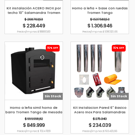
Kit instalación ACERO INOX por
Horno a leña + base con ruedas
techo 10" Salamandra Tromen
Tromen Tango
$ 268.763,53
$ 1.537.583,53
$ 228.449
$ 1.306.946
Precio s/imp. nac. $ 188.800,83
Precio s/imp. nac. $ 1.080.120,66
15% OFF
15% OFF
Sin Stock
Sin Stock
Horno a leña simil horno de
Kit Instalacion Pared 6" Basico
barro Tromen Tango de mesada
Acero Inox Para Salamandras
Tromen
$ 999.998,82
$ 275.340
$ 849.999
$ 234.039
Precio s/imp. nac. $ 702.478,51
Precio s/imp. nac. $ 193.420,66