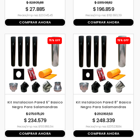
Tromen
$ 32.805,88
$ 231.598,82
$ 27.885
$ 196.859
Precio s/imp. nac. $ 23.045,45
Precio s/imp. nac. $ 162.693,39
COMPRAR AHORA
COMPRAR AHORA
15% OFF
15% OFF
Kit Instalacion Pared 6" Basico
Kit Instalacion Pared 8" Basico
Negro Para Salamandras
Negro Para Salamandras
Tromen
Tromen
$ 275.975,29
$ 292.163,53
$ 234.579
$ 248.339
Precio s/imp. nac. $ 193.866,94
Precio s/imp. nac. $ 205.238,84
COMPRAR AHORA
COMPRAR AHORA