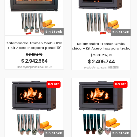
Sin Stock
Sin Stock
Salamandra Tromen Ombu 1120
Salamandra Tromen Ombu
+ Kit Acero Inox para pared 10"
chica + Kit Acero Inox para techo
8"
$ 3.461.840
$ 2.830.287,06
$ 2.942.564
$ 2.405.744
Precio s/imp. nac. $ 2.431.871,07
Precio s/imp. nac. $ 1.988.218,18
15% OFF
15% OFF
Sin Stock
Sin Stock