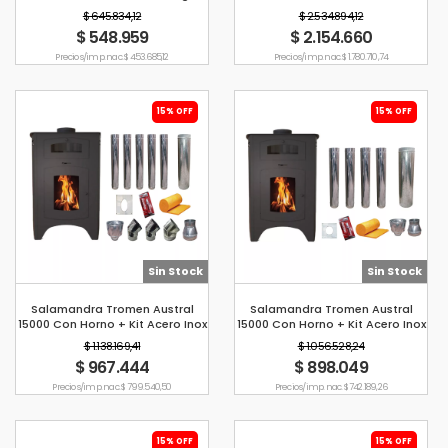
Techo 4
Kcal/h
$ 645.834,12
$ 2.534.894,12
$ 548.959
$ 2.154.660
Precio s/imp. nac. $ 453.685,12
Precio s/imp. nac. $ 1.780.710,74
15% OFF
15% OFF
Sin Stock
Sin Stock
Salamandra Tromen Austral
Salamandra Tromen Austral
15000 Con Horno + Kit Acero Inox
15000 Con Horno + Kit Acero Inox
Pared 6&quot;
Techo 6&quot;
$ 1.138.169,41
$ 1.056.528,24
$ 967.444
$ 898.049
Precio s/imp. nac. $ 799.540,50
Precio s/imp. nac. $ 742.189,26
15% OFF
15% OFF