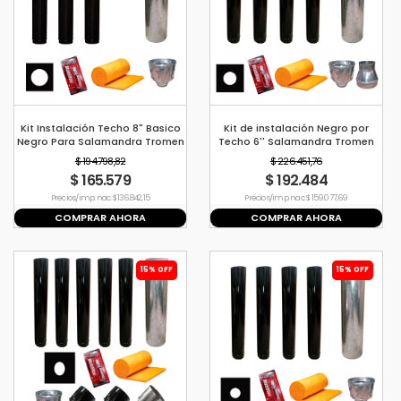
Kit Instalación Techo 8" Basico
Kit de instalación Negro por
Negro Para Salamandra Tromen
Techo 6'' Salamandra Tromen
$ 194.798,82
$ 226.451,76
$ 165.579
$ 192.484
Precio s/imp. nac. $ 136.842,15
Precio s/imp. nac. $ 159.077,69
COMPRAR AHORA
COMPRAR AHORA
15% OFF
15% OFF