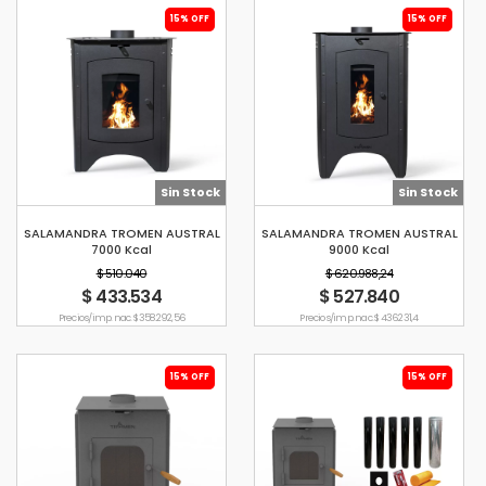
15% OFF
15% OFF
Sin Stock
Sin Stock
SALAMANDRA TROMEN AUSTRAL
SALAMANDRA TROMEN AUSTRAL
7000 Kcal
9000 Kcal
$ 510.040
$ 620.988,24
$ 433.534
$ 527.840
Precio s/imp. nac. $ 358.292,56
Precio s/imp. nac. $ 436.231,4
15% OFF
15% OFF