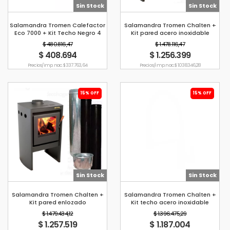
Sin Stock
Sin Stock
Salamandra Tromen Calefactor
Salamandra Tromen Chalten +
Eco 7000 + Kit Techo Negro 4
Kit pared acero inoxidable
$ 480.816,47
$ 1.478.116,47
$ 408.694
$ 1.256.399
Precio s/imp. nac. $ 337.763,64
Precio s/imp. nac. $ 1.038.346,28
15% OFF
15% OFF
Sin Stock
Sin Stock
Salamandra Tromen Chalten +
Salamandra Tromen Chalten +
Kit pared enlozado
Kit techo acero inoxidable
$ 1.479.434,12
$ 1.396.475,29
$ 1.257.519
$ 1.187.004