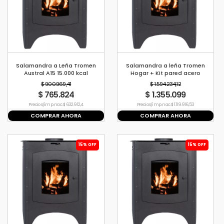
Salamandra a Leña Tromen
Salamandra a leña Tromen
Austral A15 15.000 kcal
Hogar + Kit pared acero
inoxidable
$ 900.969,41
$ 1.594.234,12
$ 765.824
$ 1.355.099
Precio s/imp. nac. $ 632.912,4
Precio s/imp. nac. $ 1.119.916,53
COMPRAR AHORA
COMPRAR AHORA
15% OFF
15% OFF