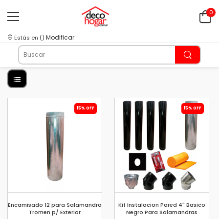
0
Modificar
Estás en
(
)
15% OFF
15% OFF
Encamisado 12 para Salamandra
Kit Instalacion Pared 4" Basico
Tromen p/ Exterior
Negro Para Salamandras