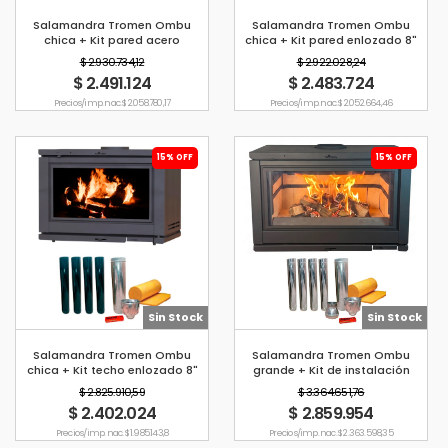
Salamandra Tromen Ombu
Salamandra Tromen Ombu
chica + Kit pared acero
chica + Kit pared enlozado 8"
inoxidable 8"
$ 2.930.734,12
$ 2.922.028,24
$ 2.491.124
$ 2.483.724
Precio s/imp. nac. $ 2.058.780,17
Precio s/imp. nac. $ 2.052.664,46
15% OFF
15% OFF
Sin Stock
Sin Stock
Salamandra Tromen Ombu
Salamandra Tromen Ombu
chica + Kit techo enlozado 8"
grande + Kit de instalación
Acero Inox Techo 10"
$ 2.825.910,59
$ 3.364.651,76
$ 2.402.024
$ 2.859.954
Precio s/imp. nac. $ 1.985.143,8
Precio s/imp. nac. $ 2.363.598,35