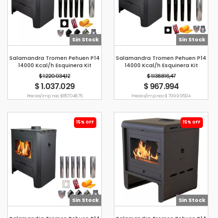
Sin Stock
Sin Stock
Salamandra Tromen Pehuen P14
Salamandra Tromen Pehuen P14
14000 Kcal/h Esquinera Kit
14000 Kcal/h Esquinera Kit
Enlozado Pared 6"
Enlozado Techo 6"
$ 1.220.034,12
$ 1.138.816,47
$ 1.037.029
$ 967.994
Precio s/imp. nac. $ 857.048,76
Precio s/imp. nac. $ 799.995,04
15% OFF
15% OFF
Sin Stock
Sin Stock